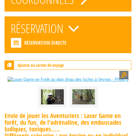
RÉSERVATION
RÉSERVATION DIRECTE
Ajouter au carnet de voyage
Envie de jouer les Aventuriers : Laser Game en
forêt, du fun, de l'adrénaline, des embuscades
ludiques, toniques.....
Différents scénarios : par équipe ou en individuel,