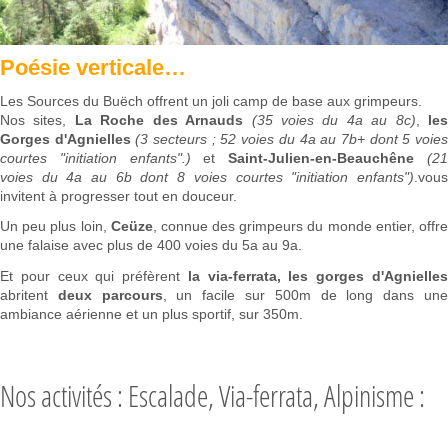
Poésie verticale…
Les Sources du Buëch offrent un joli camp de base aux grimpeurs.
Nos sites,
La Roche des Arnauds
(35 voies du 4a au 8c)
,
le
Gorges d'Agnielles
(3 secteurs ; 52 voies du 4a au 7b+ dont 5 voie
courtes "initiation enfants".)
et
Saint-Julien-en-Beauchêne
(2
voies du 4a au 6b dont 8 voies courtes "initiation enfants")
.vous
invitent à progresser tout en douceur.
Un peu plus loin,
Ceüze
, connue des grimpeurs du monde entier, offr
une falaise avec plus de 400 voies du 5a au 9a.
Et pour ceux qui préfèrent
la via-ferrata, les gorges d'Agnielle
abritent
deux parcours
, un facile sur 500m de long dans un
ambiance aérienne et un plus sportif, sur 350m.
Nos activités : Escalade, Via-ferrata, Alpinisme :