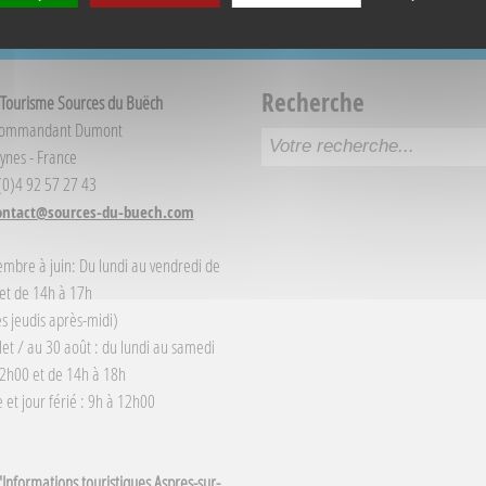
Recherche
 Tourisme Sources du Buëch
Commandant Dumont
ynes - France
 (0)4 92 57 27 43
ontact@sources-du-buech.com
embre à juin: Du lundi au vendredi de
et de 14h à 17h
s jeudis après-midi)
llet / au 30 août : du lundi au samedi
2h00 et de 14h à 18h
et jour férié : 9h à 12h00
Informations touristiques Aspres-sur-