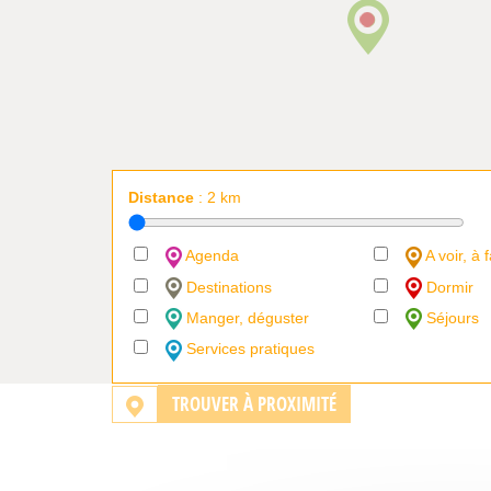
Distance
:
2
km
Agenda
A voir, à f
Destinations
Dormir
Manger, déguster
Séjours
Services pratiques
TROUVER À PROXIMITÉ