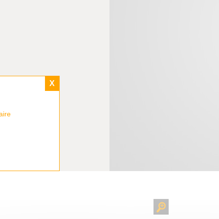
X
aire