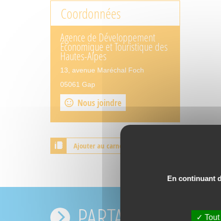
Coordonnées
Agence de Développement
Économique et Touristique des
Hautes-Alpes
13, avenue Maréchal Foch
05061 Gap
Nous joindre
Ajouter au carnet de voyage
En continuant de
PARTAGEZ VOS EX
Tout