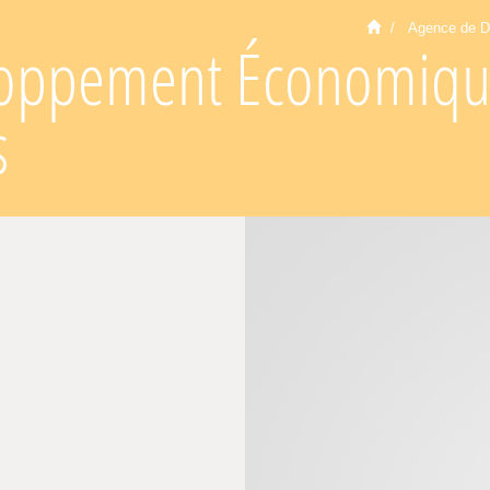
Agence de D
oppement Économique 
s