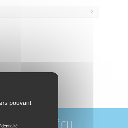
iers pouvant
URCES DU BUËCH
identialité