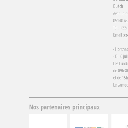
Buëch
Avenue d
05140 Asp
Tél : +33
Email :
co
- Hors va
- Du 6 jui
Les Lundi
de 09h30
et de 15
Le samed
Nos partenaires principaux