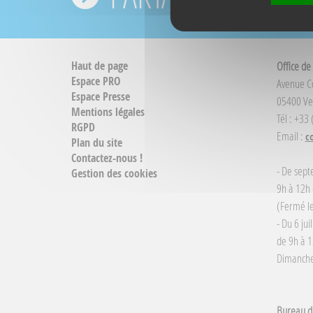
Haut de page
Office de
Espace PRO
Avenue 
Espace Presse
05400 Ve
Mentions légales
Tél : +33
RGPD
Email :
c
Plan du site
Contactez-nous !
- De sept
Gestion des cookies
9h à 12h 
(Fermé le
- Du 6 jui
de 9h à 1
Dimanche 
Bureau d'