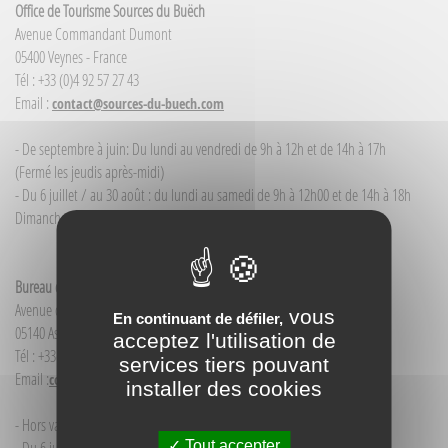
Office de Tourisme Sources du Buëch
Avenue Commandant Dumont
05400 Veynes - France
Tél : +33 (0)4 92 57 27 43
Email :
contact@sources-du-buech.com
- De septembre à juin: Du lundi au vendredi de 9h à 12h et de 14h à 17h
(Fermé les jeudis après-midi)
- Du 6 juillet / au 30 août : du lundi au samedi de 9h à 12h00 et de 14h à 18h
Dimanche et jour férié : 9h à 12h00
Bureau d'Informations touristiques Aspres-sur-Buëch
Avenue de la Gare
vous
En continuant de défiler,
05140 Aspres-sur-Buëch - France
acceptez l'utilisation de
Tél : +33(0)4 92 58 68 88
services tiers pouvant
Email :
contact@sources-du-buech.com
installer des cookies
- Hors vacances d'été : mardi de 9h30 à 12h00
Tout accepter