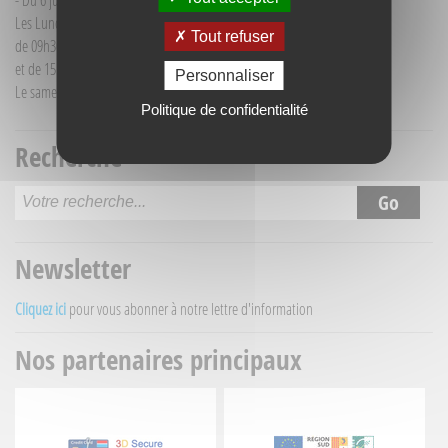
- Du 6 juillet au 30 août :
Les Lundi et Mercredi
Tout refuser
de 09h30 à 12h30
et de 15h30 à 18h00
Personnaliser
Le samedi matin de 09h30 à 12h30
Politique de confidentialité
Recherche
Newsletter
Cliquez ici
pour vous abonner à notre lettre d'information
Nos partenaires principaux