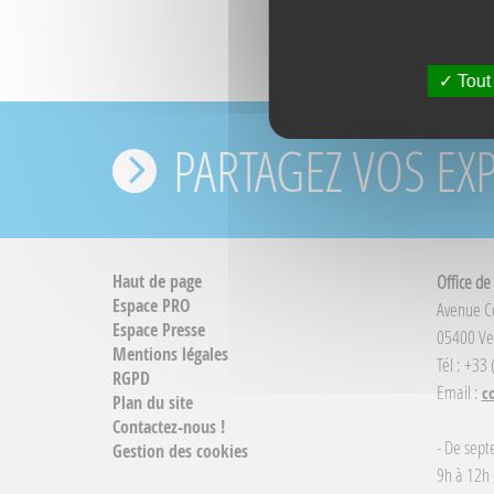
Tout
PARTAGEZ VOS EX
Haut de page
Office de
Espace PRO
Avenue 
Espace Presse
05400 Ve
Mentions légales
Tél : +33
RGPD
Email :
c
Plan du site
Contactez-nous !
- De sept
Gestion des cookies
9h à 12h 