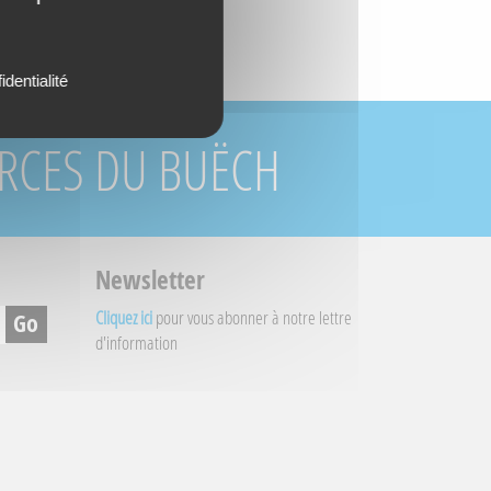
identialité
URCES DU BUËCH
Newsletter
Cliquez ici
pour vous abonner à notre lettre
d'information