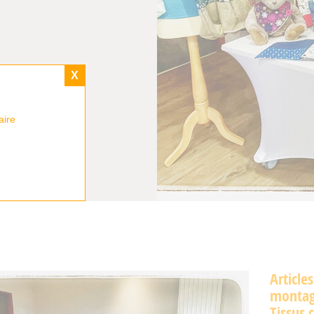
X
aire
Article
montag
Tissus 