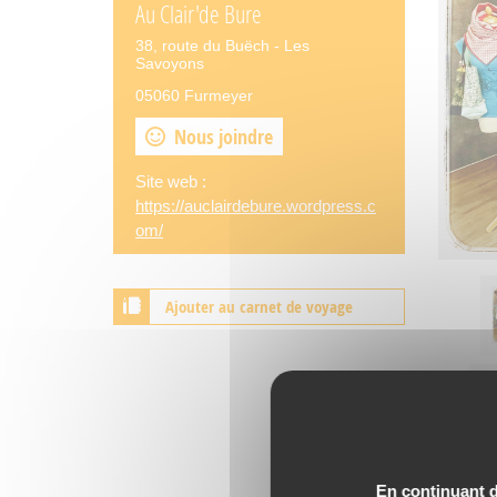
Au Clair'de Bure
38, route du Buëch - Les
Savoyons
05060 Furmeyer
Nous joindre
Site web :
https://auclairdebure.wordpress.c
om/
Ajouter au carnet de voyage
En continuant de