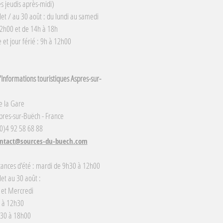
s jeudis après-midi)
llet / au 30 août : du lundi au samedi
2h00 et de 14h à 18h
et jour férié : 9h à 12h00
Informations touristiques Aspres-sur-
e la Gare
res-sur-Buëch - France
(0)4 92 58 68 88
ntact@sources-du-buech.com
cances d'été : mardi de 9h30 à 12h00
llet au 30 août :
 et Mercredi
 à 12h30
h30 à 18h00