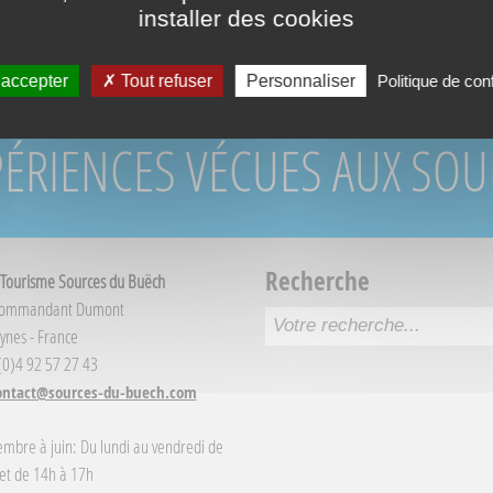
installer des cookies
 accepter
Tout refuser
Personnaliser
Politique de conf
PÉRIENCES VÉCUES AUX SO
Recherche
 Tourisme Sources du Buëch
Commandant Dumont
ynes - France
 (0)4 92 57 27 43
ontact@sources-du-buech.com
embre à juin: Du lundi au vendredi de
et de 14h à 17h