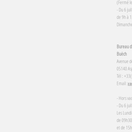
(Fermé le
- Du 6 jui
de 9h à 1
Dimanche 
Bureau d'
Buëch
Avenue d
05140 Asp
Tél : +33
Email :
co
- Hors va
- Du 6 jui
Les Lundi
de 09h30
et de 15