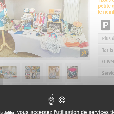
petite 
le nomb
Plus 
Tarifs
Ouve
Servic
vous acceptez l'utilisation de services t
 défiler,