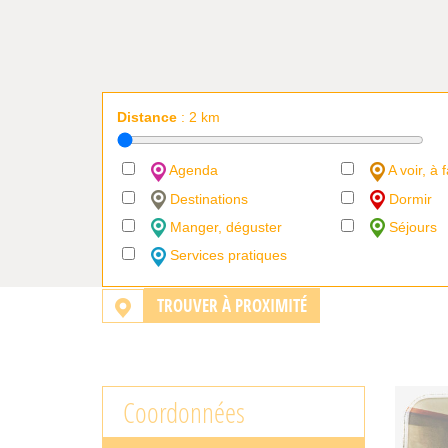
Distance
:
2
km
Agenda
A voir, à f
Destinations
Dormir
Manger, déguster
Séjours
Services pratiques
TROUVER À PROXIMITÉ
Coordonnées