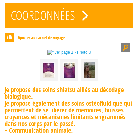
COORDONNÉES
Ajouter au carnet de voyage
Je propose des soins shiatsu alliés au décodage
biologique.
Je propose également des soins ostéofluidique qui
permettent de se libérer de mémoires, fausses
croyances et mécanismes limitants engrammés
dans nos corps par le passé.
+ Communication animale.