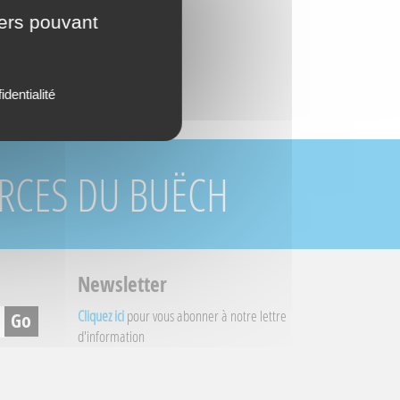
iers pouvant
identialité
URCES DU BUËCH
Newsletter
Cliquez ici
pour vous abonner à notre lettre
d'information