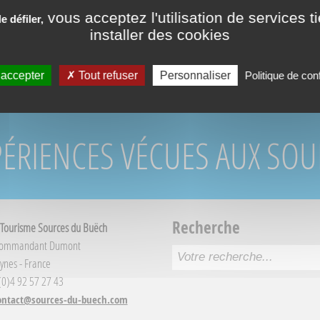
vous acceptez l'utilisation de services t
 défiler,
installer des cookies
 accepter
Tout refuser
Personnaliser
Politique de conf
PÉRIENCES VÉCUES AUX SO
Recherche
 Tourisme Sources du Buëch
Commandant Dumont
ynes - France
 (0)4 92 57 27 43
ontact@sources-du-buech.com