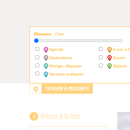
Distance
:
2
km
Agenda
A voir, à f
Destinations
Dormir
Manger, déguster
Séjours
Services pratiques
TROUVER À PROXIMITÉ
Retour à la liste