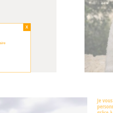
X
aire
Je vou
person
grâce à