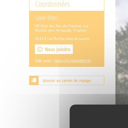
Coordonnées
Sylvie Bittel
58 Rue du Jeu de Paume, La
Roche-des-Arnauds, France
05123 La Roche-des-Arnauds
Nous joindre
Site web :
https://sylviebittel.fr/
Ajouter au carnet de voyage