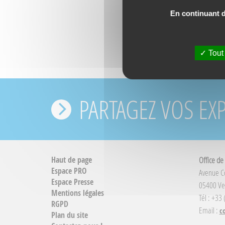
En continuant de
Tout
PARTAGEZ VOS EX
Haut de page
Office de
Espace PRO
Avenue 
Espace Presse
05400 Ve
Mentions légales
Tél : +33
RGPD
Email :
c
Plan du site