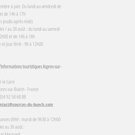
embre à juin: Du lundi au vendredi de
et de 14h à 17h
s jeudis après-midi)
llet / au 30 août : du lundi au samedi
2h00 et de 14h à 18h
et jour férié : 9h à 12h00
Informations touristiques Aspres-sur-
e la Gare
res-sur-Buëch - France
(0)4 92 58 68 88
ntact@sources-du-buech.com
cances d'été : mardi de 9h30 à 12h00
llet au 30 août :
 et Mercredi