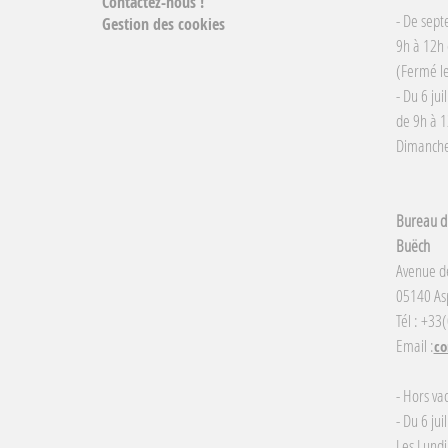
Contactez-nous !
- De sept
Gestion des cookies
9h à 12h 
(Fermé le
- Du 6 jui
de 9h à 1
Dimanche 
Bureau d'
Buëch
Avenue d
05140 Asp
Tél : +33
Email :
co
- Hors va
- Du 6 jui
Les Lundi