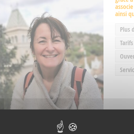
associe
ainsi q
Plus 
Tarifs
Ouve
Servic