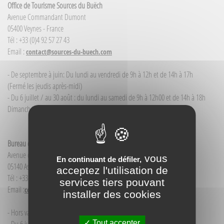
Office de Tourisme Sources du Buëch
Avenue Commandant Dumont
05400 Veynes - France
Tél : +33 (0)4 92 57 27 43
Email :
contact@sources-du-buech.com
- De septembre à juin: Du lundi au vendredi de 9h à 12h et de 14h à 17h
(Fermé les jeudis après-midi)
- Du 6 juillet / au 30 août : du lundi au samedi de 9h à 12h00 et de 14h à 18h
Dimanche et jour férié : 9h à 12h00
Bureau d'Informations touristiques Aspres-sur-Buëch
Avenue de la Gare
vous
En continuant de défiler,
05140 Aspres-sur-Buëch - France
acceptez l'utilisation de
Tél : +33(0)4 92 58 68 88
services tiers pouvant
Email :
contact@sources-du-buech.com
installer des cookies
- Hors vacances d'été : mardi de 9h30 à 12h00
Tout accepter