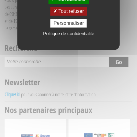
- Du 6 juillet au 30 août :
Les Lundi et Mercredi
Tout refuser
de 09h30 à 12h30
et de 15h30 à 18h00
Personnaliser
Le samedi matin de 09h30 à 12h30
Politique de confidentialité
Recherche
Newsletter
Cliquez ici
pour vous abonner à notre lettre d'information
Nos partenaires principaux