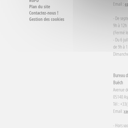
RGPD
Email :
c
Plan du site
Contactez-nous !
- De sept
Gestion des cookies
9h à 12h 
(Fermé le
- Du 6 jui
de 9h à 1
Dimanche 
Bureau d'
Buëch
Avenue d
05140 Asp
Tél : +33
Email :
co
- Hors va