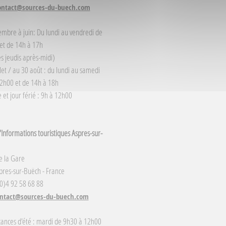
ontact@sources-du-buech.com
embre à juin: Du lundi au vendredi de
et de 14h à 17h
s jeudis après-midi)
llet / au 30 août : du lundi au samedi
2h00 et de 14h à 18h
et jour férié : 9h à 12h00
Informations touristiques Aspres-sur-
e la Gare
res-sur-Buëch - France
(0)4 92 58 68 88
ntact@sources-du-buech.com
cances d'été : mardi de 9h30 à 12h00