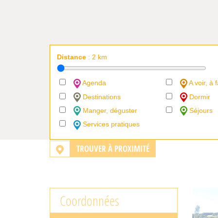
Distance
:
2
km
Agenda
A voir, à f
Destinations
Dormir
Manger, déguster
Séjours
Services pratiques
TROUVER À PROXIMITÉ
Coordonnées