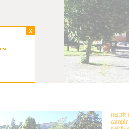
X
aire
Inscrit
camping
paisibl