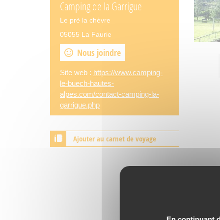
Camping de la Garrigue
Le prè la chèvre
05055 La Faurie
Nous joindre
Site web :
https://www.camping-
le-buech-hautes-
alpes.com/contact-camping-la-
garrigue.php
Ajouter au carnet de voyage
En continuant de