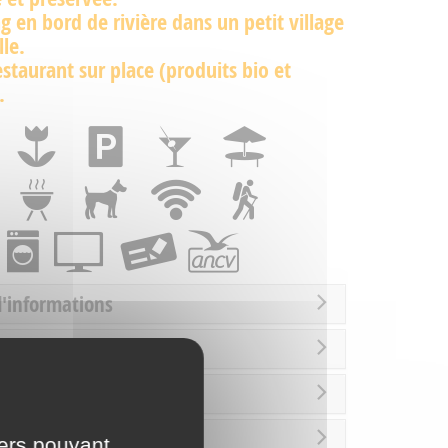
 en bord de rivière dans un petit village
lle.
estaurant sur place (produits bio et
.
d'informations
rture
es / Loisirs
iers pouvant