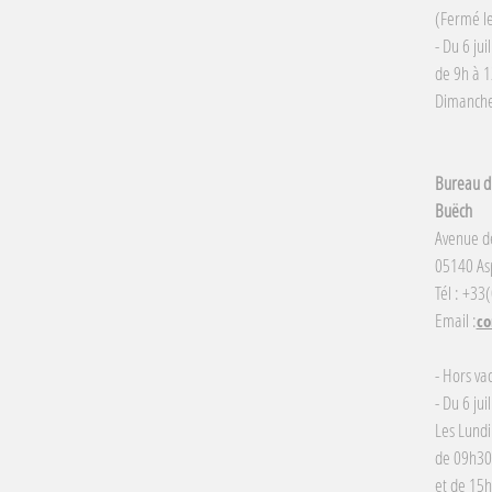
(Fermé le
- Du 6 jui
de 9h à 1
Dimanche 
Bureau d'
Buëch
Avenue d
05140 Asp
Tél : +33
Email :
co
- Hors va
- Du 6 jui
Les Lundi
de 09h30
et de 15