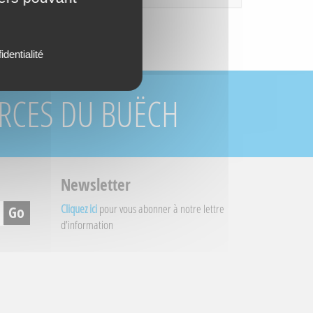
identialité
URCES DU BUËCH
Newsletter
Cliquez ici
pour vous abonner à notre lettre
d'information