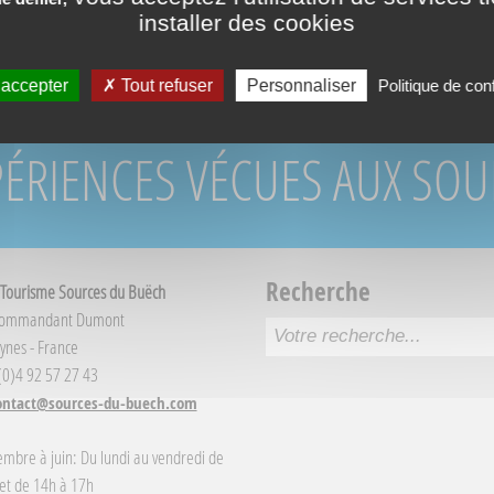
installer des cookies
 accepter
Tout refuser
Personnaliser
Politique de conf
PÉRIENCES VÉCUES AUX SO
Recherche
 Tourisme Sources du Buëch
Commandant Dumont
ynes - France
 (0)4 92 57 27 43
ontact@sources-du-buech.com
embre à juin: Du lundi au vendredi de
et de 14h à 17h