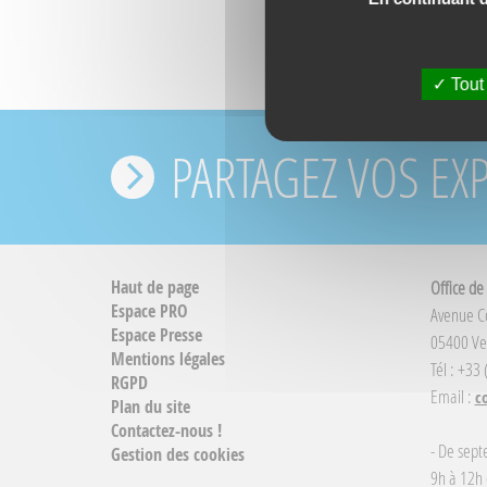
Tout
PARTAGEZ VOS EX
Haut de page
Office de
Espace PRO
Avenue 
Espace Presse
05400 Ve
Mentions légales
Tél : +33
RGPD
Email :
c
Plan du site
Contactez-nous !
- De sept
Gestion des cookies
9h à 12h 