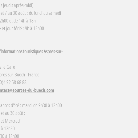
s jeudis après-midi)
llet / au 30 août : du lundi au samedi
2h00 et de 14h à 18h
et jour férié : 9h à 12h00
Informations touristiques Aspres-sur-
e la Gare
res-sur-Buëch - France
(0)4 92 58 68 88
ntact@sources-du-buech.com
cances d'été : mardi de 9h30 à 12h00
llet au 30 août :
 et Mercredi
 à 12h30
h30 à 18h00