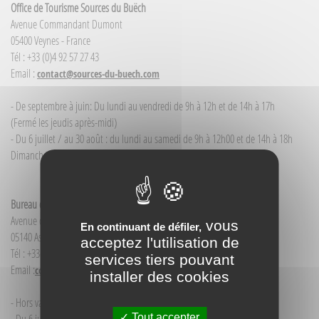
Office de Tourisme Sources du Buëch
Avenue Commandant Dumont
05400 Veynes - France
Tél : +33 (0)4 92 57 27 43
Email :
contact@sources-du-buech.com
- De septembre à juin: Du lundi au vendredi de 9h à 12h et de 14h à 17h
(Fermé les jeudis après-midi)
- Du 6 juillet / au 30 août : du lundi au samedi de 9h à 12h00 et de 14h à 18h
Dimanche et jour férié : 9h à 12h00
Bureau d'Informations touristiques Aspres-sur-Buëch
Avenue de la Gare
vous
En continuant de défiler,
05140 Aspres-sur-Buëch - France
acceptez l'utilisation de
Tél : +33(0)4 92 58 68 88
services tiers pouvant
Email :
contact@sources-du-buech.com
installer des cookies
- Hors vacances d'été : mardi de 9h30 à 12h00
Tout accepter