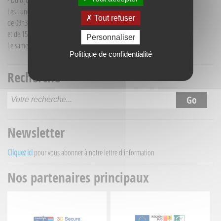
- Du 6 juillet au 30 août :
Les Lundi et Mercredi
Tout refuser
de 09h30 à 12h30
et de 15h30 à 18h00
Personnaliser
Le samedi matin de 09h30 à 12h30
Politique de confidentialité
Recherche
Newsletter
Cliquez ici
pour vous abonner à notre lettre d'information
Nos partenaires principaux