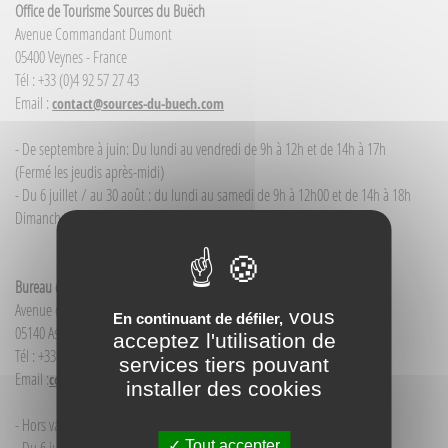
Office de Tourisme Sources du Buëch
Avenue Commandant Dumont
05400 Veynes - France
Tél : +33 (0)4 92 57 27 43
Email :
contact@sources-du-buech.com
- De septembre à juin: Du lundi au vendredi de 9h à 12h et de 14h à 17h
(Fermé les jeudis après-midi)
- Du 6 juillet / au 30 août : du lundi au samedi de 9h à 12h00 et de 14h à 18h
Dimanche et jour férié : 9h à 12h00
Bureau d'Informations touristiques Aspres-sur-Buëch
Avenue de la Gare
vous
En continuant de défiler,
05140 Aspres-sur-Buëch - France
acceptez l'utilisation de
Tél : +33(0)4 92 58 68 88
services tiers pouvant
Email :
contact@sources-du-buech.com
installer des cookies
- Hors vacances d'été : mardi de 9h30 à 12h00
Tout accepter