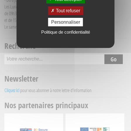
- Du 6 juillet au 30 août :
Les Lundi et Mercredi
Tout refuser
de 09h30 à 12h30
et de 15h30 à 18h00
Personnaliser
Le samedi matin de 09h30 à 12h30
Politique de confidentialité
Recherche
Newsletter
Cliquez ici
pour vous abonner à notre lettre d'information
Nos partenaires principaux