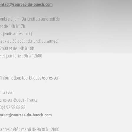
ontact@sources-du-buech.com
embre à juin: Du lundi au vendredi de
et de 14h à 17h
s jeudis après-midi)
llet / au 30 août : du lundi au samedi
2h00 et de 14h à 18h
et jour férié : 9h à 12h00
Informations touristiques Aspres-sur-
e la Gare
res-sur-Buëch - France
(0)4 92 58 68 88
ntact@sources-du-buech.com
cances d'été : mardi de 9h30 à 12h00