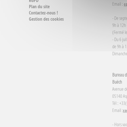
RGPD
Email :
c
Plan du site
Contactez-nous !
- De sept
Gestion des cookies
9h à 12h 
(Fermé le
- Du 6 jui
de 9h à 1
Dimanche 
Bureau d'
Buëch
Avenue d
05140 Asp
Tél : +33
Email :
co
- Hors va