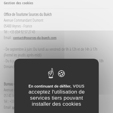
Gestion des cookies
Office de Tourisme Sources du Buëch
Avenue Commandant Dumont
05400 Veynes - France
Tél : +33 (0)4 92 57 27 43
Email :
contact@sources-du-buech.com
- De septembre à juin: Du lundi au vendredi de 9h à 12h et de 14h à 17h
(Fermé les jeudis après-midi)
- Du 6 juillet / au 30 août : du lundi au samedi de 9h à 12h00 et de 14h à 18h
Dimanche et jour férié : 9h à 12h00
Bureau d'Informations touristiques Aspres-sur-Buëch
vous
En continuant de défiler,
Avenue de la Gare
acceptez l'utilisation de
05140 Aspres-sur-Buëch - France
services tiers pouvant
Tél : +33(0)4 92 58 68 88
installer des cookies
Email :
contact@sources-du-buech.com