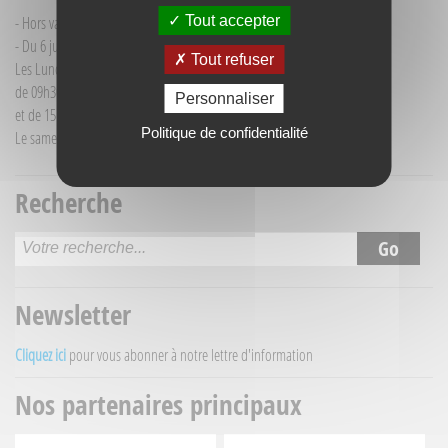
Tout accepter
- Hors vacances d'été : mardi de 9h30 à 12h00
- Du 6 juillet au 30 août :
Tout refuser
Les Lundi et Mercredi
de 09h30 à 12h30
Personnaliser
et de 15h30 à 18h00
Politique de confidentialité
Le samedi matin de 09h30 à 12h30
Recherche
Newsletter
Cliquez ici
pour vous abonner à notre lettre d'information
Nos partenaires principaux