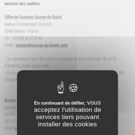
Gestion des cookies
Office de Tourisme Sources du Buëch
Avenue Commandant Dumont
05400 Veynes - France
Tél : +33 (0)4 92 57 27 43
Email :
contact@sources-du-buech.com
- De septembre à juin: Du lundi au vendredi de 9h à 12h et de 14h à 17h
(Fermé les jeudis après-midi)
- Du 6 juillet / au 30 août : du lundi au samedi de 9h à 12h00 et de 14h à 18h
Dimanche et jour férié : 9h à 12h00
Bureau d'Informations touristiques Aspres-sur-Buëch
vous
En continuant de défiler,
Avenue de la Gare
acceptez l'utilisation de
05140 Aspres-sur-Buëch - France
services tiers pouvant
Tél : +33(0)4 92 58 68 88
installer des cookies
Email :
contact@sources-du-buech.com