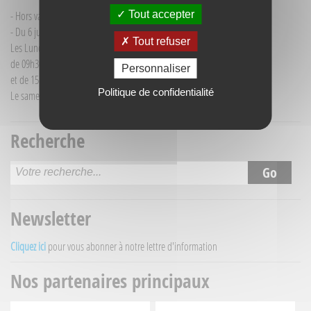
Tout accepter
- Hors vacances d'été : mardi de 9h30 à 12h00
- Du 6 juillet au 30 août :
Tout refuser
Les Lundi et Mercredi
de 09h30 à 12h30
Personnaliser
et de 15h30 à 18h00
Politique de confidentialité
Le samedi matin de 09h30 à 12h30
Recherche
Newsletter
Cliquez ici
pour vous abonner à notre lettre d'information
Nos partenaires principaux