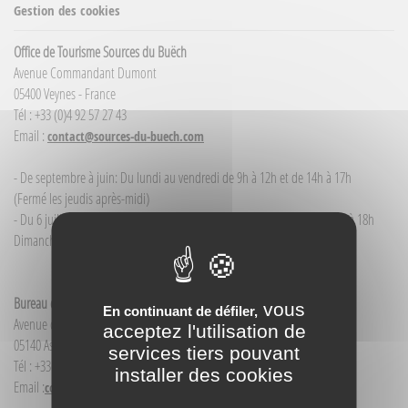
Gestion des cookies
Office de Tourisme Sources du Buëch
Avenue Commandant Dumont
05400 Veynes - France
Tél : +33 (0)4 92 57 27 43
Email :
contact@sources-du-buech.com
- De septembre à juin: Du lundi au vendredi de 9h à 12h et de 14h à 17h
(Fermé les jeudis après-midi)
- Du 6 juillet / au 30 août : du lundi au samedi de 9h à 12h00 et de 14h à 18h
Dimanche et jour férié : 9h à 12h00
Bureau d'Informations touristiques Aspres-sur-Buëch
vous
En continuant de défiler,
Avenue de la Gare
acceptez l'utilisation de
05140 Aspres-sur-Buëch - France
services tiers pouvant
Tél : +33(0)4 92 58 68 88
installer des cookies
Email :
contact@sources-du-buech.com