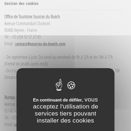
Gestion des cookies
Office de Tourisme Sources du Buëch
Avenue Commandant Dumont
05400 Veynes - France
Tél : +33 (0)4 92 57 27 43
Email :
contact@sources-du-buech.com
- De septembre à juin: Du lundi au vendredi de 9h à 12h et de 14h à 17h
(Fermé les jeudis après-midi)
- Du 6 juillet / au 30 août : du lundi au samedi de 9h à 12h00 et de 14h à 18h
Dimanche et jour férié : 9h à 12h00
Bureau d'Informations touristiques Aspres-sur-Buëch
vous
En continuant de défiler,
Avenue de la Gare
acceptez l'utilisation de
05140 Aspres-sur-Buëch - France
services tiers pouvant
Tél : +33(0)4 92 58 68 88
installer des cookies
Email :
contact@sources-du-buech.com