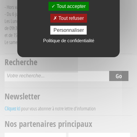
Tout accepter
- Hors vacances d'été : mardi de 9h30 à 12h00
- Du 6 juillet au 30 août :
Tout refuser
Les Lundi et Mercredi
de 09h30 à 12h30
Personnaliser
et de 15h30 à 18h00
Politique de confidentialité
Le samedi matin de 09h30 à 12h30
Recherche
Newsletter
Cliquez ici
pour vous abonner à notre lettre d'information
Nos partenaires principaux