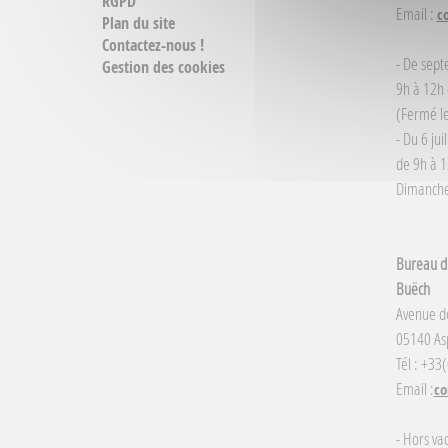
RGPD
Email :
c
Plan du site
Contactez-nous !
- De sept
Gestion des cookies
9h à 12h 
(Fermé le
- Du 6 jui
de 9h à 1
Dimanche 
Bureau d'
Buëch
Avenue d
05140 Asp
Tél : +33
Email :
co
- Hors va