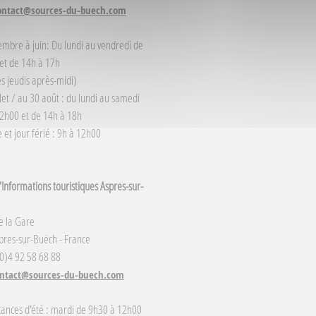
ontact@sources-du-buech.com
embre à juin: Du lundi au vendredi de
et de 14h à 17h
s jeudis après-midi)
llet / au 30 août : du lundi au samedi
2h00 et de 14h à 18h
et jour férié : 9h à 12h00
Informations touristiques Aspres-sur-
e la Gare
res-sur-Buëch - France
(0)4 92 58 68 88
ntact@sources-du-buech.com
cances d'été : mardi de 9h30 à 12h00