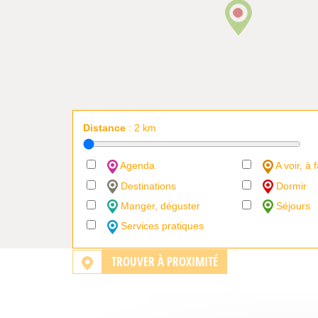
Distance
:
2
km
Agenda
A voir, à f
Destinations
Dormir
Manger, déguster
Séjours
Services pratiques
TROUVER À PROXIMITÉ