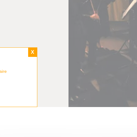
X
aire