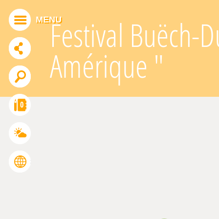
Panneau de gestion des cookies
MENU
Festival Buëch-D
Amérique "
ADDTHIS EST DÉSACTIVÉ.
Autoriser
0
FRANÇAIS
ENGLISH