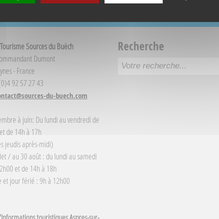
Recherche
 Tourisme Sources du Buëch
Commandant Dumont
ynes - France
 (0)4 92 57 27 43
ontact@sources-du-buech.com
embre à juin: Du lundi au vendredi de
et de 14h à 17h
s jeudis après-midi)
llet / au 30 août : du lundi au samedi
2h00 et de 14h à 18h
et jour férié : 9h à 12h00
Informations touristiques Aspres-sur-