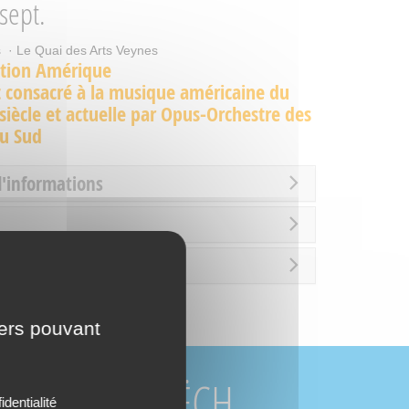
sept.
· Le Quai des Arts Veynes
ation Amérique
 consacré à la musique américaine du
iècle et actuelle par Opus-Orchestre des
du Sud
d'informations
rture
iers pouvant
URCES DU BUËCH
identialité