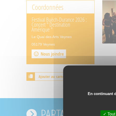
Coordonnées
Festival Buëch-Durance 2026 :
Concert " Destination
Amérique "
Le Quai des Arts Veynes
05179 Veynes
Nous joindre
Ajouter au carnet de voyage
En continuant de
PARTAGEZ VOS EX
Tout