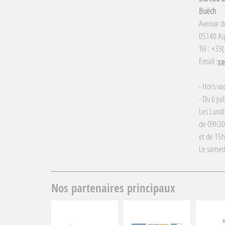
Buëch
Avenue d
05140 Asp
Tél : +33
Email :
co
- Hors va
- Du 6 jui
Les Lundi
de 09h30
et de 15
Le samed
Nos partenaires principaux