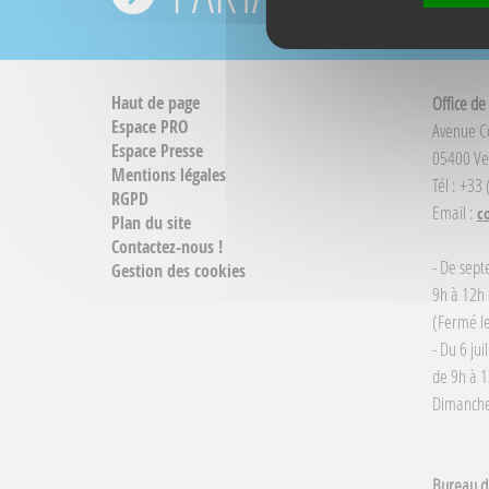
Haut de page
Office de
Espace PRO
Avenue 
Espace Presse
05400 Ve
Mentions légales
Tél : +33
RGPD
Email :
c
Plan du site
Contactez-nous !
- De sept
Gestion des cookies
9h à 12h 
(Fermé le
- Du 6 jui
de 9h à 1
Dimanche 
Bureau d'