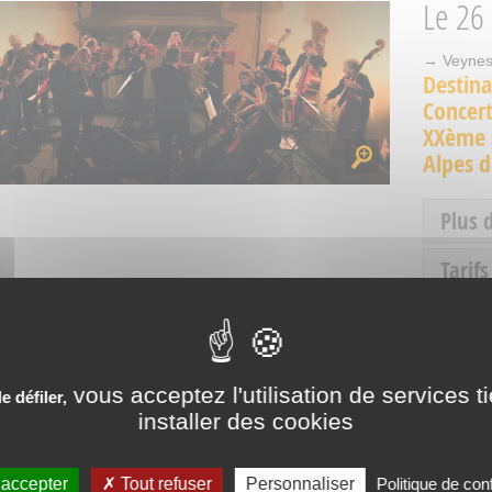
Le
26 
→ Veynes 
Destin
Concert
XXème s
Alpes 
Plus 
Tarifs
Ouve
vous acceptez l'utilisation de services t
 défiler,
installer des cookies
PÉRIENCES VÉCUES AUX SO
 accepter
Tout refuser
Personnaliser
Politique de conf