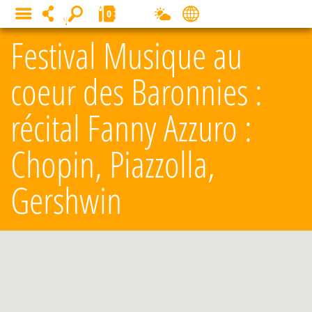
Panneau de gestion des cookies
0
MENU
Festival Musique au
coeur des Baronnies :
récital Fanny Azzuro :
Chopin, Piazzolla,
Gershwin