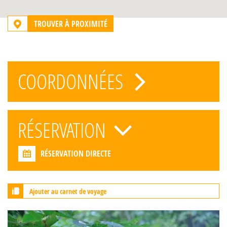
TROUVER À PROXIMITÉ
COORDONNÉES
RÉSERVATION
RÉSERVATION DIRECTE
Ajouter au carnet de voyage