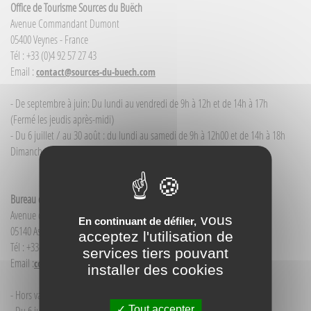
Office de Tourisme Sources du Buëch
Avenue Commandant Dumont
05400 Veynes - France
Tél : +33 (0)4 92 57 27 43
Email :
contact@sources-du-buech.com
- De septembre à juin: Du lundi au vendredi de 9h à 12h et de 14h à 17h
(Fermé les jeudis après-midi)
- Du 6 juillet / au 30 août : du lundi au samedi de 9h à 12h00 et de 14h à 18h
Dimanche et jour férié : 9h à 12h00
Bureau d'Informations touristiques Aspres-sur-Buëch
Avenue de la Gare
vous
En continuant de défiler,
05140 Aspres-sur-Buëch - France
acceptez l'utilisation de
Tél : +33(0)4 92 58 68 88
services tiers pouvant
Email :
contact@sources-du-buech.com
installer des cookies
- Hors vacances d'été : mardi de 9h30 à 12h00
Tout accepter