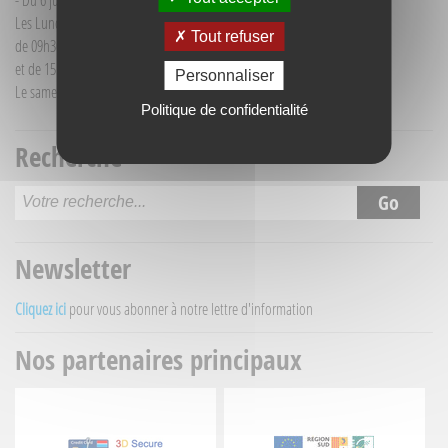
- Du 6 juillet au 30 août :
Les Lundi et Mercredi
Tout refuser
de 09h30 à 12h30
et de 15h30 à 18h00
Personnaliser
Le samedi matin de 09h30 à 12h30
Politique de confidentialité
Recherche
Newsletter
Cliquez ici
pour vous abonner à notre lettre d'information
Nos partenaires principaux