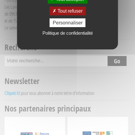
- Du 6 juillet au 30 août :
Les Lundi et Mercredi
Tout refuser
de 09h30 à 12h30
et de 15h30 à 18h00
Personnaliser
Le samedi matin de 09h30 à 12h30
Politique de confidentialité
Recherche
Newsletter
Cliquez ici
pour vous abonner à notre lettre d'information
Nos partenaires principaux