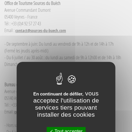
Office de Tourisme Sources du Buëch
Avenue Commandant Dumont
05400 Veynes - France
Tél : +33 (0)4 92 57 27 43
Email :
contact@sources-du-buech.com
- De septembre à juin: Du lundi au vendredi de 9h à 12h et de 14h à 17h
(Fermé les jeudis après-midi)
- Du 6 juillet / au 30 août : du lundi au samedi de 9h à 12h00 et de 14h à 18h
Dimanche et jour férié : 9h à 12h00
Bureau d'Informations touristiques Aspres-sur-Buëch
Avenue de la Gare
vous
En continuant de défiler,
05140 Aspres-sur-Buëch - France
acceptez l'utilisation de
Tél : +33(0)4 92 58 68 88
services tiers pouvant
Email :
contact@sources-du-buech.com
installer des cookies
- Hors vacances d'été : mardi de 9h30 à 12h00
Tout accepter