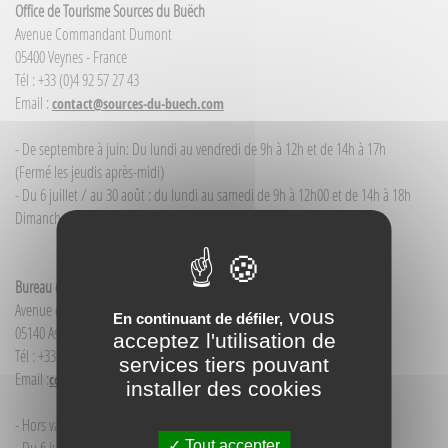
Office de Tourisme Sources du Buëch
Avenue Commandant Dumont
05400 Veynes - France
Tél : +33 (0)4 92 57 27 43
Email :
contact@sources-du-buech.com
- De septembre à juin: Du lundi au vendredi de 9h à 12h et de 14h à 17h
(Fermé les jeudis après-midi)
- Du 6 juillet / au 30 août : du lundi au samedi de 9h à 12h00 et de 14h à 18h
Dimanche et jour férié : 9h à 12h00
Bureau d'Informations touristiques Aspres-sur-Buëch
Avenue de la Gare
vous
En continuant de défiler,
05140 Aspres-sur-Buëch - France
acceptez l'utilisation de
Tél : +33(0)4 92 58 68 88
services tiers pouvant
Email :
contact@sources-du-buech.com
installer des cookies
- Hors vacances d'été : mardi de 9h30 à 12h00
Tout accepter