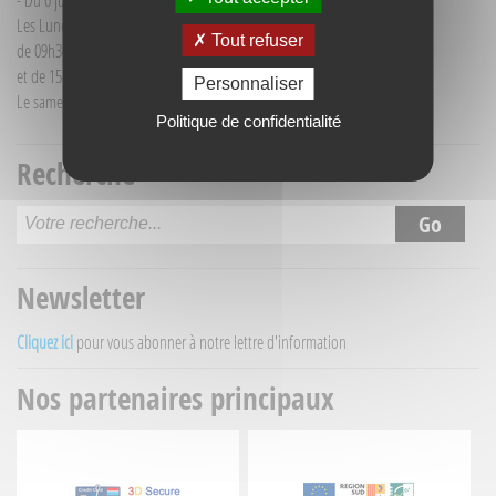
- Du 6 juillet au 30 août :
Les Lundi et Mercredi
Tout refuser
de 09h30 à 12h30
et de 15h30 à 18h00
Personnaliser
Le samedi matin de 09h30 à 12h30
Politique de confidentialité
Recherche
Newsletter
Cliquez ici
pour vous abonner à notre lettre d'information
Nos partenaires principaux