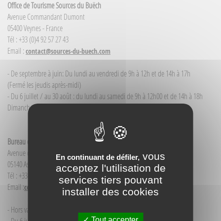
Office de Tourisme Sources du Buëch
Avenue Commandant Dumont
05400 Veynes - France
Tél : +33 (0)4 92 57 27 43
Email :
contact@sources-du-buech.com
- De septembre à juin: Du lundi au vendredi de 9h à 12h et de 14h à 17h
(Fermé les jeudis après-midi)
- Du 6 juillet / au 30 août : du lundi au samedi de 9h à 12h00 et de 14h à 18h
Dimanche et jour férié : 9h à 12h00
Bureau d'Informations touristiques Aspres-sur-Buëch
Avenue de la Gare
vous
En continuant de défiler,
05140 Aspres-sur-Buëch - France
acceptez l'utilisation de
Tél : +33(0)4 92 58 68 88
services tiers pouvant
Email :
contact@sources-du-buech.com
installer des cookies
- Hors vacances d'été : mardi de 9h30 à 12h00
Tout accepter