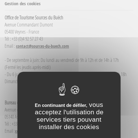
Gestion des cookies
Office de Tourisme Sources du Buëch
Avenue Commandant Dumont
05400 Veynes - France
Tél : +33 (0)4 92 57 27 43
Email :
contact@sources-du-buech.com
- De septembre à juin: Du lundi au vendredi de 9h à 12h et de 14h à 17h
(Fermé les jeudis après-midi)
- Du 6 juillet / au 30 août : du lundi au samedi de 9h à 12h00 et de 14h à 18h
Dimanche et jour férié : 9h à 12h00
Bureau d'Informations touristiques Aspres-sur-Buëch
vous
En continuant de défiler,
Avenue de la Gare
acceptez l'utilisation de
05140 Aspres-sur-Buëch - France
services tiers pouvant
Tél : +33(0)4 92 58 68 88
installer des cookies
Email :
contact@sources-du-buech.com