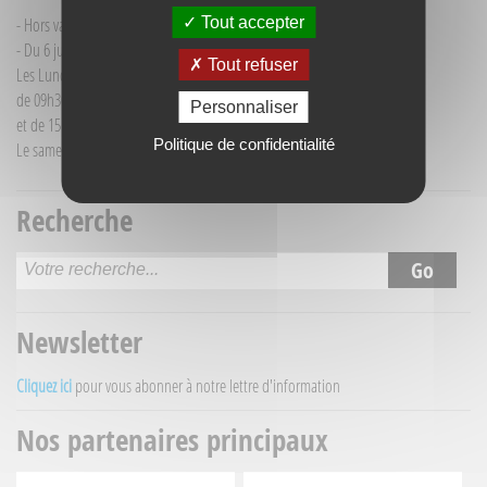
Tout accepter
- Hors vacances d'été : mardi de 9h30 à 12h00
- Du 6 juillet au 30 août :
Tout refuser
Les Lundi et Mercredi
de 09h30 à 12h30
Personnaliser
et de 15h30 à 18h00
Politique de confidentialité
Le samedi matin de 09h30 à 12h30
Recherche
Newsletter
Cliquez ici
pour vous abonner à notre lettre d'information
Nos partenaires principaux