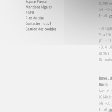
Espace Presse
05400 Ve
Mentions légales
Tél : +33
RGPD
Email :
c
Plan du site
Contactez-nous !
- De sept
Gestion des cookies
9h à 12h 
(Fermé le
- Du 6 jui
de 9h à 1
Dimanche 
Bureau d'
Buëch
Avenue d
05140 Asp
Tél : +33
Email :
co