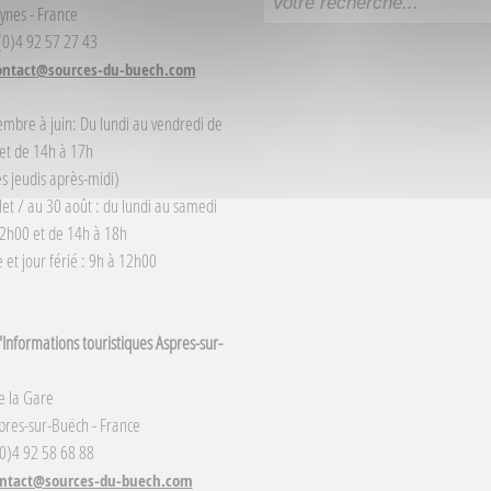
ynes - France
 (0)4 92 57 27 43
ontact@sources-du-buech.com
embre à juin: Du lundi au vendredi de
et de 14h à 17h
s jeudis après-midi)
llet / au 30 août : du lundi au samedi
2h00 et de 14h à 18h
et jour férié : 9h à 12h00
Informations touristiques Aspres-sur-
e la Gare
res-sur-Buëch - France
(0)4 92 58 68 88
ntact@sources-du-buech.com