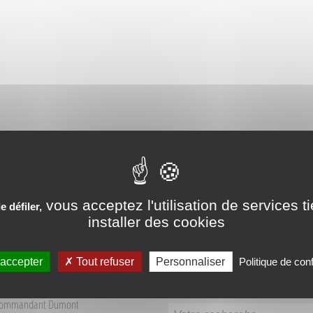
PÉRIENCES VÉCUES AUX SO
vous acceptez l'utilisation de services t
 défiler,
installer des cookies
 accepter
Tout refuser
Personnaliser
Politique de conf
Recherche
 Tourisme Sources du Buëch
Commandant Dumont