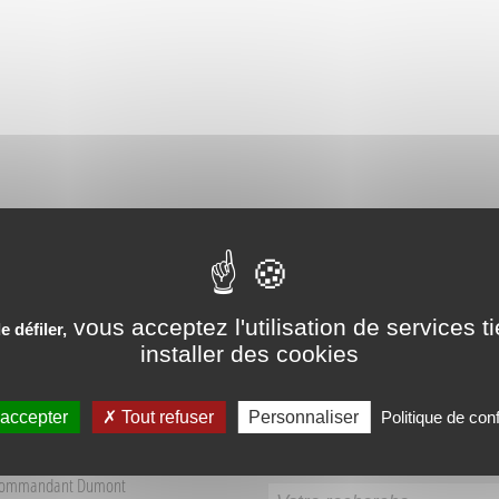
PÉRIENCES VÉCUES AUX SO
vous acceptez l'utilisation de services t
 défiler,
installer des cookies
 accepter
Tout refuser
Personnaliser
Politique de conf
Recherche
 Tourisme Sources du Buëch
Commandant Dumont