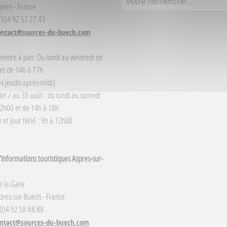
ynes - France
 (0)4 92 57 27 43
ontact@sources-du-buech.com
embre à juin: Du lundi au vendredi de
et de 14h à 17h
s jeudis après-midi)
llet / au 30 août : du lundi au samedi
2h00 et de 14h à 18h
et jour férié : 9h à 12h00
Informations touristiques Aspres-sur-
e la Gare
res-sur-Buëch - France
(0)4 92 58 68 88
ntact@sources-du-buech.com