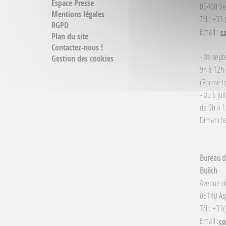
Espace Presse
05400 Ve
Mentions légales
Tél : +33
RGPD
Email :
c
Plan du site
Contactez-nous !
- De sept
Gestion des cookies
9h à 12h 
(Fermé le
- Du 6 jui
de 9h à 1
Dimanche 
Bureau d'
Buëch
Avenue d
05140 Asp
Tél : +33
Email :
co