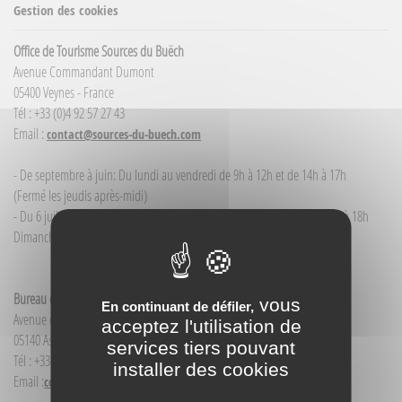
Gestion des cookies
Office de Tourisme Sources du Buëch
Avenue Commandant Dumont
05400 Veynes - France
Tél : +33 (0)4 92 57 27 43
Email :
contact@sources-du-buech.com
- De septembre à juin: Du lundi au vendredi de 9h à 12h et de 14h à 17h
(Fermé les jeudis après-midi)
- Du 6 juillet / au 30 août : du lundi au samedi de 9h à 12h00 et de 14h à 18h
Dimanche et jour férié : 9h à 12h00
Bureau d'Informations touristiques Aspres-sur-Buëch
vous
En continuant de défiler,
Avenue de la Gare
acceptez l'utilisation de
05140 Aspres-sur-Buëch - France
services tiers pouvant
Tél : +33(0)4 92 58 68 88
installer des cookies
Email :
contact@sources-du-buech.com