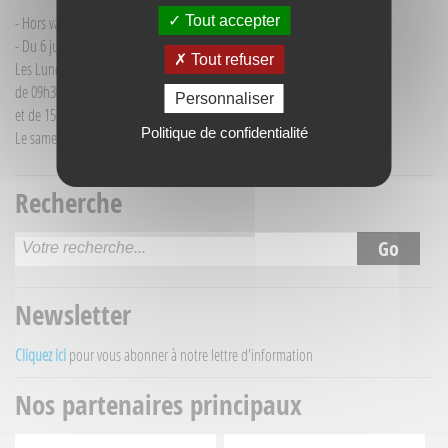
Tout accepter
- Hors vacances d'été : mardi de 9h30 à 12h00
- Du 6 juillet au 30 août :
Tout refuser
Les Lundi et Mercredi
de 09h30 à 12h30
Personnaliser
et de 15h30 à 18h00
Politique de confidentialité
Le samedi matin de 09h30 à 12h30
Recherche
Newsletter
Cliquez ici
pour vous abonner à notre lettre d'information
Nos partenaires principaux