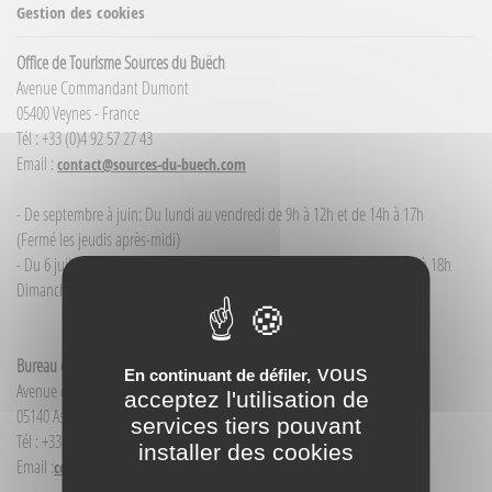
Gestion des cookies
Office de Tourisme Sources du Buëch
Avenue Commandant Dumont
05400 Veynes - France
Tél : +33 (0)4 92 57 27 43
Email :
contact@sources-du-buech.com
- De septembre à juin: Du lundi au vendredi de 9h à 12h et de 14h à 17h
(Fermé les jeudis après-midi)
- Du 6 juillet / au 30 août : du lundi au samedi de 9h à 12h00 et de 14h à 18h
Dimanche et jour férié : 9h à 12h00
Bureau d'Informations touristiques Aspres-sur-Buëch
vous
En continuant de défiler,
Avenue de la Gare
acceptez l'utilisation de
05140 Aspres-sur-Buëch - France
services tiers pouvant
Tél : +33(0)4 92 58 68 88
installer des cookies
Email :
contact@sources-du-buech.com