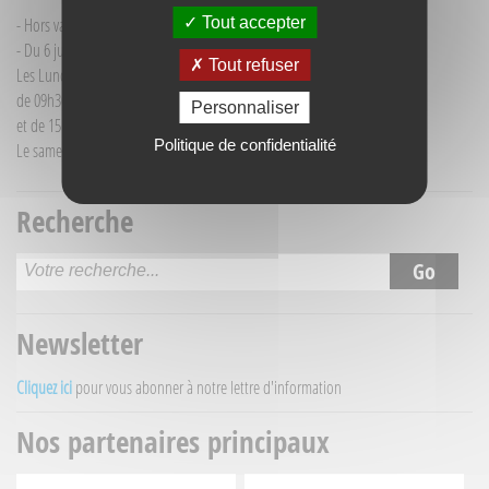
Tout accepter
- Hors vacances d'été : mardi de 9h30 à 12h00
- Du 6 juillet au 30 août :
Tout refuser
Les Lundi et Mercredi
de 09h30 à 12h30
Personnaliser
et de 15h30 à 18h00
Politique de confidentialité
Le samedi matin de 09h30 à 12h30
Recherche
Newsletter
Cliquez ici
pour vous abonner à notre lettre d'information
Nos partenaires principaux