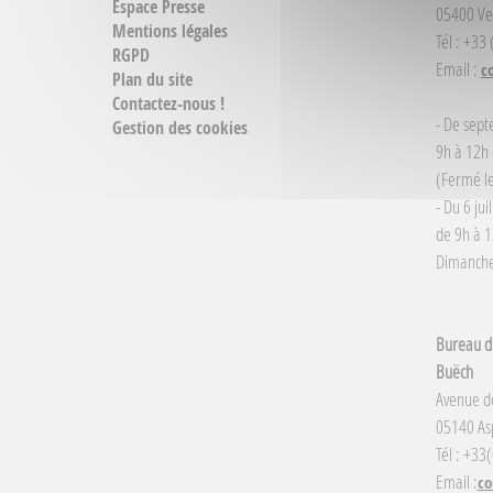
Espace Presse
05400 Ve
Mentions légales
Tél : +33
RGPD
Email :
c
Plan du site
Contactez-nous !
- De sept
Gestion des cookies
9h à 12h 
(Fermé le
- Du 6 jui
de 9h à 1
Dimanche 
Bureau d'
Buëch
Avenue d
05140 Asp
Tél : +33
Email :
co