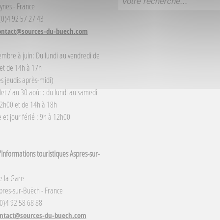
ynes - France
 (0)4 92 57 27 43
ontact@sources-du-buech.com
embre à juin: Du lundi au vendredi de
et de 14h à 17h
s jeudis après-midi)
llet / au 30 août : du lundi au samedi
2h00 et de 14h à 18h
et jour férié : 9h à 12h00
Informations touristiques Aspres-sur-
e la Gare
res-sur-Buëch - France
(0)4 92 58 68 88
ntact@sources-du-buech.com