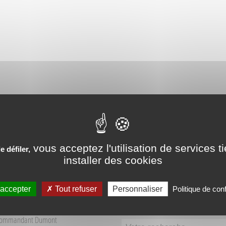
PÉRIENCES VÉCUES AUX SO
vous acceptez l'utilisation de services t
 défiler,
installer des cookies
 accepter
Tout refuser
Personnaliser
Politique de conf
Recherche
 Tourisme Sources du Buëch
Commandant Dumont