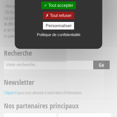
Tout accepter
- Hors vacances d'été : mardi de 9h30 à 12h00
- Du 6 juillet au 30 août :
Tout refuser
Les Lundi et Mercredi
de 09h30 à 12h30
Personnaliser
et de 15h30 à 18h00
Politique de confidentialité
Le samedi matin de 09h30 à 12h30
Recherche
Newsletter
Cliquez ici
pour vous abonner à notre lettre d'information
Nos partenaires principaux