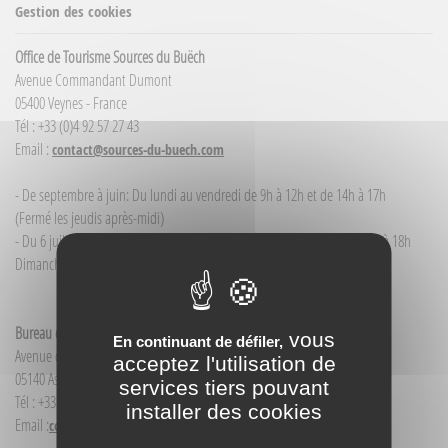
Gestion des cookies
Office de Tourisme Sources du Buëch
Avenue Commandant Dumont
05400 Veynes - France
Tél : +33 (0)4 92 57 27 43
Email :
contact@sources-du-buech.com
- De septembre à juin: Du lundi au vendredi de 9h à 12h et de 14h à 17h
(Fermé les jeudis après-midi)
- Du 6 juillet / au 30 août : du lundi au samedi de 9h à 12h00 et de 14h à 18h
Dimanche et jour férié : 9h à 12h00
Bureau d'Informations touristiques Aspres-sur-Buëch
vous
En continuant de défiler,
Avenue de la Gare
acceptez l'utilisation de
05140 Aspres-sur-Buëch - France
services tiers pouvant
Tél : +33(0)4 92 58 68 88
installer des cookies
Email :
contact@sources-du-buech.com