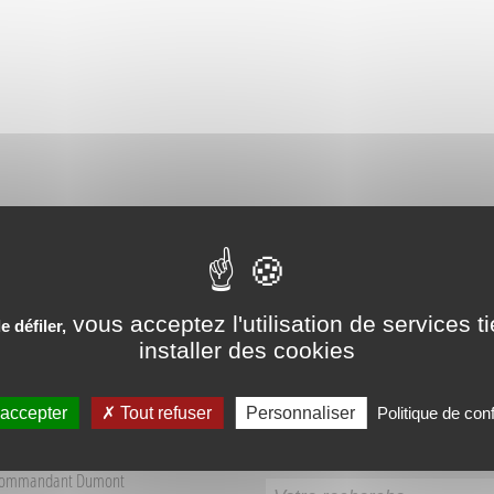
PÉRIENCES VÉCUES AUX SO
vous acceptez l'utilisation de services t
 défiler,
installer des cookies
 accepter
Tout refuser
Personnaliser
Politique de conf
Recherche
 Tourisme Sources du Buëch
Commandant Dumont