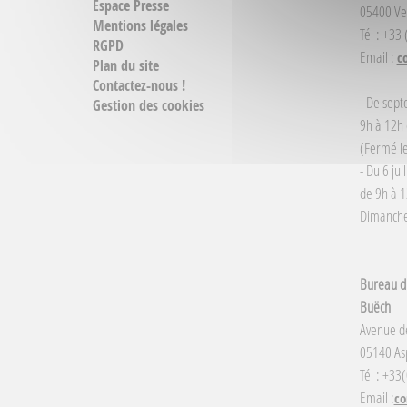
Espace Presse
05400 Ve
Mentions légales
Tél : +33
RGPD
Email :
c
Plan du site
Contactez-nous !
- De sept
Gestion des cookies
9h à 12h 
(Fermé le
- Du 6 jui
de 9h à 1
Dimanche 
Bureau d'
Buëch
Avenue d
05140 Asp
Tél : +33
Email :
co