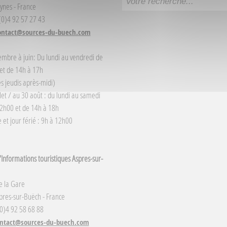
ynes - France
 (0)4 92 57 27 43
ontact@sources-du-buech.com
embre à juin: Du lundi au vendredi de
et de 14h à 17h
s jeudis après-midi)
llet / au 30 août : du lundi au samedi
2h00 et de 14h à 18h
et jour férié : 9h à 12h00
Informations touristiques Aspres-sur-
e la Gare
res-sur-Buëch - France
(0)4 92 58 68 88
ntact@sources-du-buech.com