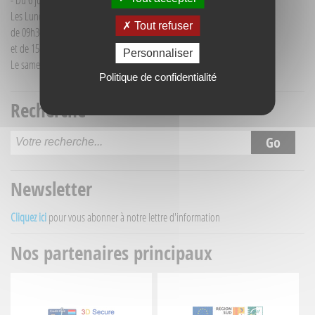
- Du 6 juillet au 30 août :
Les Lundi et Mercredi
Tout refuser
de 09h30 à 12h30
et de 15h30 à 18h00
Personnaliser
Le samedi matin de 09h30 à 12h30
Politique de confidentialité
Recherche
Newsletter
Cliquez ici
pour vous abonner à notre lettre d'information
Nos partenaires principaux