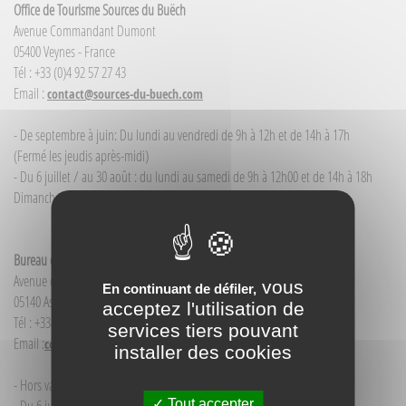
Office de Tourisme Sources du Buëch
Avenue Commandant Dumont
05400 Veynes - France
Tél : +33 (0)4 92 57 27 43
Email :
contact@sources-du-buech.com
- De septembre à juin: Du lundi au vendredi de 9h à 12h et de 14h à 17h
(Fermé les jeudis après-midi)
- Du 6 juillet / au 30 août : du lundi au samedi de 9h à 12h00 et de 14h à 18h
Dimanche et jour férié : 9h à 12h00
Bureau d'Informations touristiques Aspres-sur-Buëch
Avenue de la Gare
vous
En continuant de défiler,
05140 Aspres-sur-Buëch - France
acceptez l'utilisation de
Tél : +33(0)4 92 58 68 88
services tiers pouvant
Email :
contact@sources-du-buech.com
installer des cookies
- Hors vacances d'été : mardi de 9h30 à 12h00
Tout accepter