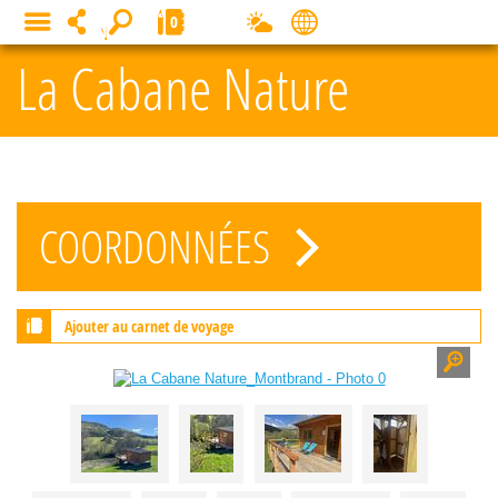
Panneau de gestion des cookies
0
MENU
La Cabane Nature
COORDONNÉES
Ajouter au carnet de voyage