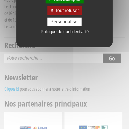
- Du 6 juillet au 30 août :
Les Lundi et Mercredi
Tout refuser
de 09h30 à 12h30
et de 15h30 à 18h00
Personnaliser
Le samedi matin de 09h30 à 12h30
Politique de confidentialité
Recherche
Newsletter
Cliquez ici
pour vous abonner à notre lettre d'information
Nos partenaires principaux