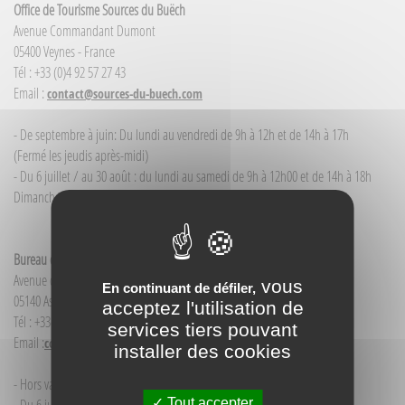
Office de Tourisme Sources du Buëch
Avenue Commandant Dumont
05400 Veynes - France
Tél : +33 (0)4 92 57 27 43
Email :
contact@sources-du-buech.com
- De septembre à juin: Du lundi au vendredi de 9h à 12h et de 14h à 17h
(Fermé les jeudis après-midi)
- Du 6 juillet / au 30 août : du lundi au samedi de 9h à 12h00 et de 14h à 18h
Dimanche et jour férié : 9h à 12h00
Bureau d'Informations touristiques Aspres-sur-Buëch
Avenue de la Gare
vous
En continuant de défiler,
05140 Aspres-sur-Buëch - France
acceptez l'utilisation de
Tél : +33(0)4 92 58 68 88
services tiers pouvant
Email :
contact@sources-du-buech.com
installer des cookies
- Hors vacances d'été : mardi de 9h30 à 12h00
Tout accepter