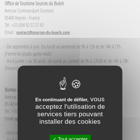
Office de Tourisme Sources du Buëch
Avenue Commandant Dumont
05400 Veynes - France
Tél : +33 (0)4 92 57 27 43
Email :
contact@sources-du-buech.com
- De septembre à juin: Du lundi au vendredi de 9h à 12h et de 14h à 17h
(Fermé les jeudis après-midi)
- Du 6 juillet / au 30 août : du lundi au samedi de 9h à 12h00 et de 14h à 18h
Dimanche et jour férié : 9h à 12h00
Bureau d'Informations touristiques Aspres-sur-Buëch
Avenue de la Gare
vous
En continuant de défiler,
05140 Aspres-sur-Buëch - France
acceptez l'utilisation de
Tél : +33(0)4 92 58 68 88
services tiers pouvant
Email :
contact@sources-du-buech.com
installer des cookies
- Hors vacances d'été : mardi de 9h30 à 12h00
Tout accepter