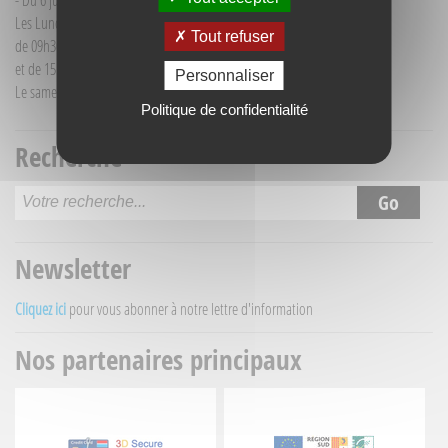
- Du 6 juillet au 30 août :
Les Lundi et Mercredi
Tout refuser
de 09h30 à 12h30
et de 15h30 à 18h00
Personnaliser
Le samedi matin de 09h30 à 12h30
Politique de confidentialité
Recherche
Newsletter
Cliquez ici
pour vous abonner à notre lettre d'information
Nos partenaires principaux