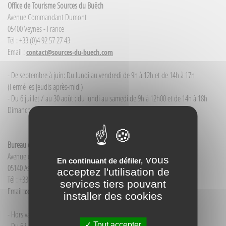
Office de Tourisme Sources du Buëch
Avenue Commandant Dumont
05400 Veynes - France
Tél : +33 (0)4 92 57 27 43
Email :
contact@sources-du-buech.com
- De septembre à juin: Du lundi au vendredi de 9h à 12h et de 14h à 17h
(Fermé les jeudis après-midi)
- Du 6 juillet / au 30 août : du lundi au samedi de 9h à 12h00 et de 14h à 18h
Dimanche et jour férié : 9h à 12h00
Bureau d'Informations touristiques Aspres-sur-Buëch
Avenue de la Gare
vous
En continuant de défiler,
05140 Aspres-sur-Buëch - France
acceptez l'utilisation de
Tél : +33(0)4 92 58 68 88
services tiers pouvant
Email :
contact@sources-du-buech.com
installer des cookies
- Hors vacances d'été : mardi de 9h30 à 12h00
Tout accepter