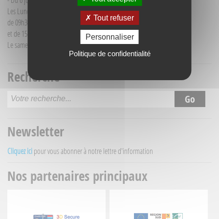
- Du 6 juillet au 30 août :
Les Lundi et Mercredi
Tout refuser
de 09h30 à 12h30
et de 15h30 à 18h00
Personnaliser
Le samedi matin de 09h30 à 12h30
Politique de confidentialité
Recherche
Newsletter
Cliquez ici
pour vous abonner à notre lettre d'information
Nos partenaires principaux