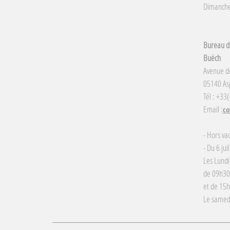
Dimanche 
Bureau d'
Buëch
Avenue d
05140 Asp
Tél : +33
Email :
co
- Hors va
- Du 6 jui
Les Lundi
de 09h30
et de 15
Le samed