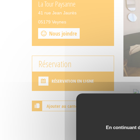
La Tour Paysanne
41 rue Jean Jaurès
05179 Veynes
Nous joindre
Réservation
RÉSERVATION EN LIGNE
Ajouter au carnet de voyage
En continuant de