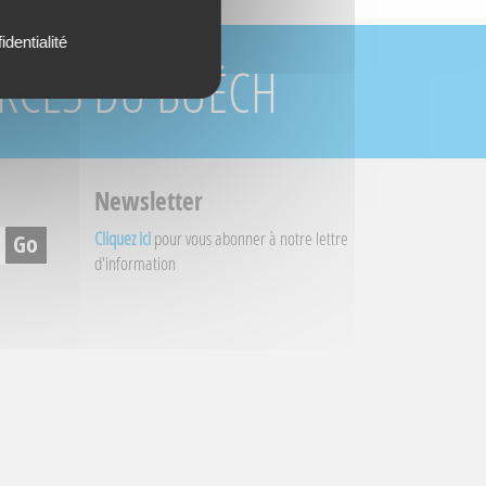
identialité
URCES DU BUËCH
Newsletter
Cliquez ici
pour vous abonner à notre lettre
d'information