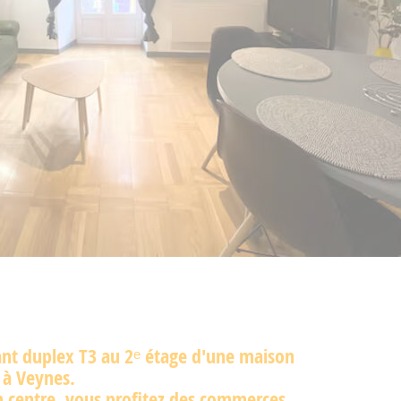
nt duplex T3 au 2ᵉ étage d'une maison
e à Veynes.
n centre, vous profitez des commerces,