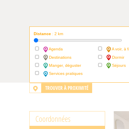
Distance
:
2
km
Agenda
A voir, à f
Destinations
Dormir
Manger, déguster
Séjours
Services pratiques
TROUVER À PROXIMITÉ
Coordonnées