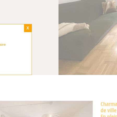
X
aire
Charma
de vill
En plei