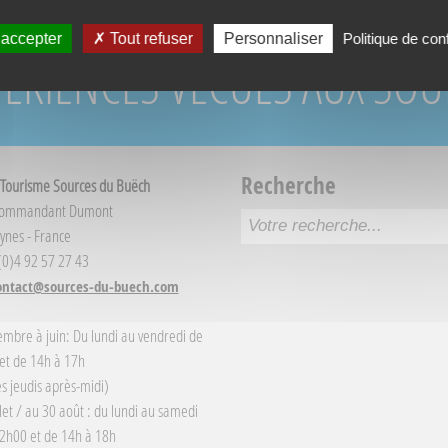
 accepter
Tout refuser
Personnaliser
Politique de conf
PÉRIENCES VÉCUES AUX SO
Recherche
 Tourisme Sources du Buëch
Commandant Dumont
ynes - France
 (0)4 92 57 27 43
ontact@sources-du-buech.com
embre à juin: Du lundi au vendredi de
et de 14h à 17h
s jeudis après-midi)
llet / au 30 août : du lundi au samedi
2h00 et de 14h à 18h