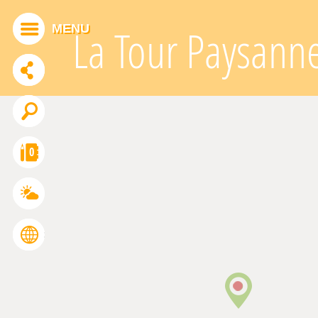
Panneau de gestion des cookies
MENU
La Tour Paysann
ADDTHIS EST DÉSACTIVÉ.
Autoriser
0
FRANÇAIS
ENGLISH