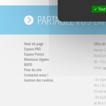
Tout
PARTAGEZ VOS EX
Haut de page
Office de
Espace PRO
Avenue 
Espace Presse
05400 Ve
Mentions légales
Tél : +33
RGPD
Email :
c
Plan du site
Contactez-nous !
- De sept
Gestion des cookies
9h à 12h 
(Fermé le
- Du 6 jui
de 9h à 1