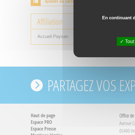
Ajouter au carnet de voyage
En continuant de
Affiliation
Accueil Paysan
Tout
PARTAGEZ VOS EX
Haut de page
Office de
Espace PRO
Avenue 
Espace Presse
05400 Ve