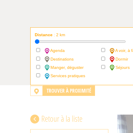
Distance
:
2
km
Agenda
A voir, à f
Destinations
Dormir
Manger, déguster
Séjours
Services pratiques
TROUVER À PROXIMITÉ
Retour à la liste