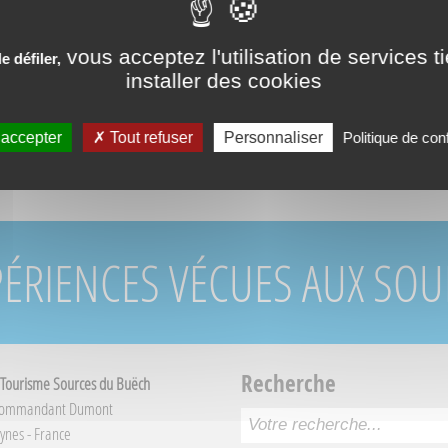
RÉSERVATION DIR
vous acceptez l'utilisation de services t
 défiler,
installer des cookies
 accepter
Tout refuser
Personnaliser
Politique de conf
PÉRIENCES VÉCUES AUX SO
Recherche
 Tourisme Sources du Buëch
Commandant Dumont
ynes - France