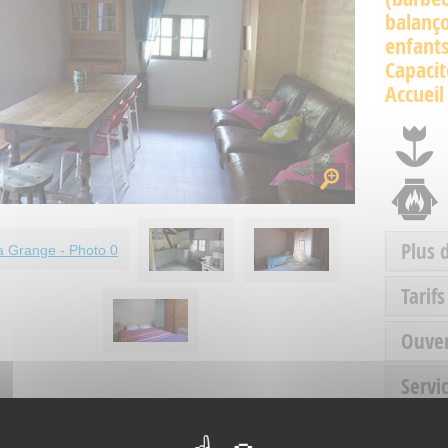
balanç
enfants
Capacit
Accueil
Plus 
Tarifs
Ouve
Servic