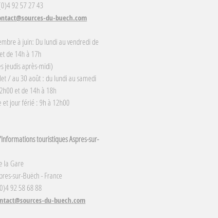
 (0)4 92 57 27 43
ontact@sources-du-buech.com
embre à juin: Du lundi au vendredi de
et de 14h à 17h
s jeudis après-midi)
llet / au 30 août : du lundi au samedi
2h00 et de 14h à 18h
et jour férié : 9h à 12h00
Informations touristiques Aspres-sur-
e la Gare
res-sur-Buëch - France
(0)4 92 58 68 88
ntact@sources-du-buech.com