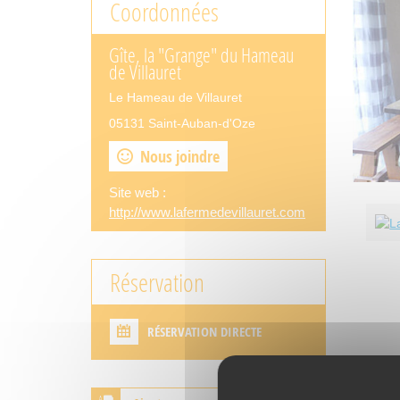
Coordonnées
Gîte, la "Grange" du Hameau
de Villauret
Le Hameau de Villauret
05131 Saint-Auban-d'Oze
Nous joindre
Site web :
http://www.lafermedevillauret.com
Réservation
RÉSERVATION DIRECTE