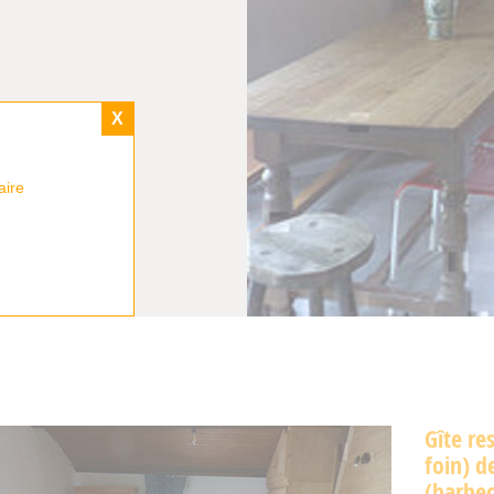
X
aire
Gîte re
foin) d
(barbec