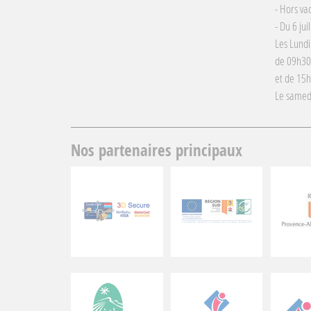
- Hors va
- Du 6 jui
Les Lundi
de 09h30
et de 15
Le samed
Nos partenaires principaux