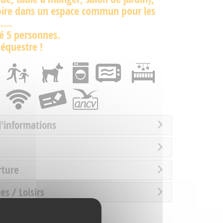
oire dans un espace commun pour les
....
é 5 personnes.
 équestre !
d'informations
rture
es / Loisirs