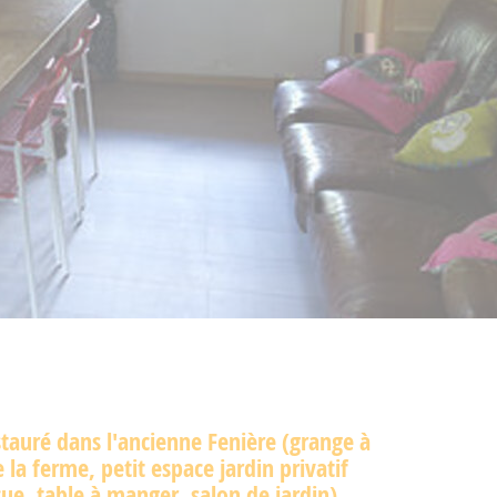
stauré dans l'ancienne Fenière (grange à
e la ferme, petit espace jardin privatif
ue, table à manger, salon de jardin),