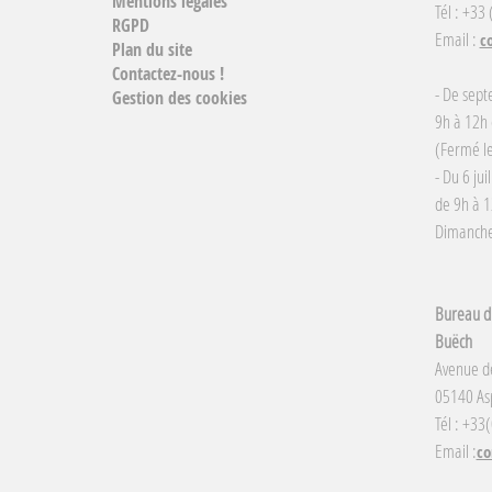
Mentions légales
Tél : +33
RGPD
Email :
c
Plan du site
Contactez-nous !
- De sept
Gestion des cookies
9h à 12h 
(Fermé le
- Du 6 jui
de 9h à 1
Dimanche 
Bureau d'
Buëch
Avenue d
05140 Asp
Tél : +33
Email :
co