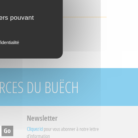
ECTE
iers pouvant
identialité
URCES DU BUËCH
Newsletter
Cliquez ici
pour vous abonner à notre lettre
d'information