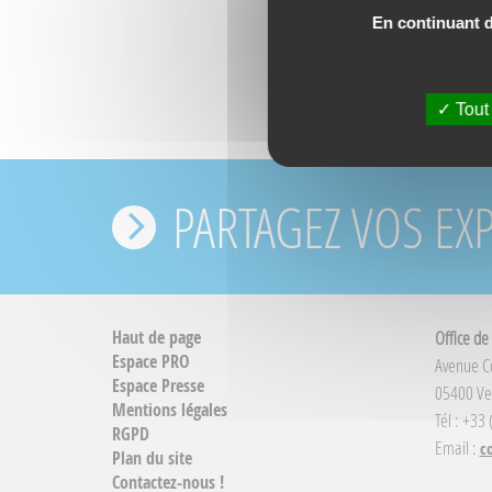
En continuant de
Tout
PARTAGEZ VOS EX
Haut de page
Office de
Espace PRO
Avenue 
Espace Presse
05400 Ve
Mentions légales
Tél : +33
RGPD
Email :
c
Plan du site
Contactez-nous !