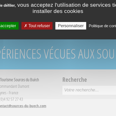
vous acceptez l'utilisation de services t
 défiler,
installer des cookies
 accepter
Tout refuser
Personnaliser
Politique de conf
PÉRIENCES VÉCUES AUX SO
Recherche
 Tourisme Sources du Buëch
Commandant Dumont
ynes - France
 (0)4 92 57 27 43
ontact@sources-du-buech.com