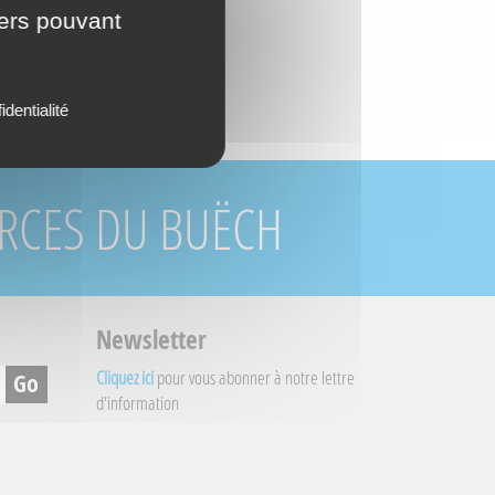
iers pouvant
identialité
URCES DU BUËCH
Newsletter
Cliquez ici
pour vous abonner à notre lettre
d'information