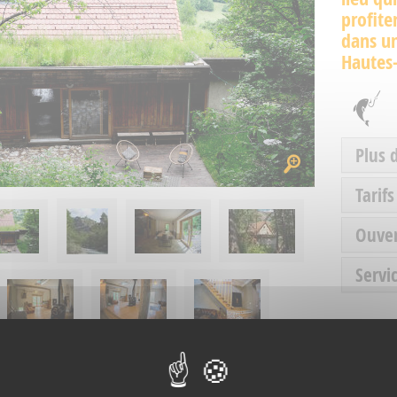
profite
dans un
Hautes
Plus 
Tarifs
Ouve
Servic