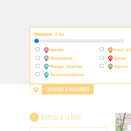
Distance
:
2
km
Agenda
A voir, à f
Destinations
Dormir
Manger, déguster
Séjours
Services pratiques
TROUVER À PROXIMITÉ
Retour à la liste