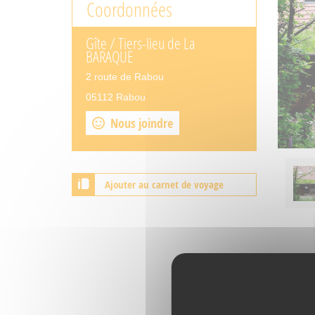
Coordonnées
Gîte / Tiers-lieu de La
BARAQUE
2 route de Rabou
05112 Rabou
Nous joindre
Ajouter au carnet de voyage