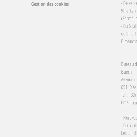
- De sept
Gestion des cookies
9h à 12h 
(Fermé le
- Du 6 jui
de 9h à 1
Dimanche 
Bureau d'
Buëch
Avenue d
05140 Asp
Tél : +33
Email :
co
- Hors va
- Du 6 jui
Les Lundi