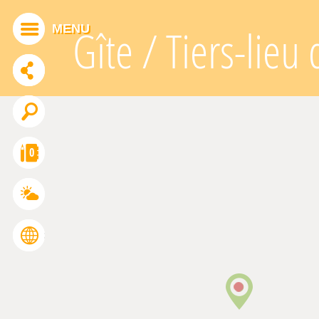
Panneau de gestion des cookies
MENU
Gîte / Tiers-lie
ADDTHIS EST DÉSACTIVÉ.
Autoriser
0
FRANÇAIS
ENGLISH