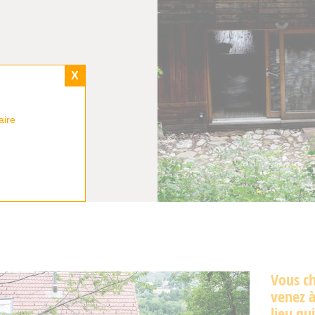
X
aire
Vous ch
venez à
lieu qu