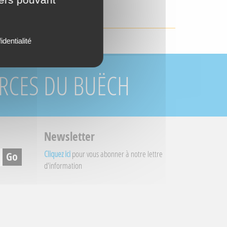
ECTE
identialité
URCES DU BUËCH
Newsletter
Cliquez ici
pour vous abonner à notre lettre
d'information