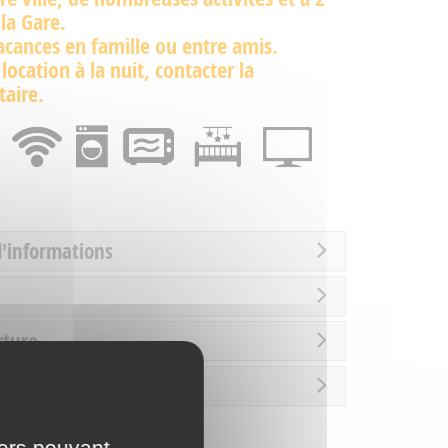
la Gare.
acances en famille ou entre amis.
 location à la nuit, contacter la
taire.
d'informations
rture
es / Loisirs
iers pouvant