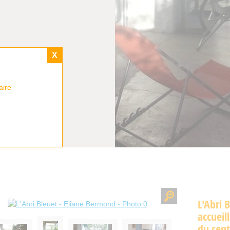
X
aire
L'Abri 
accueil
du cent