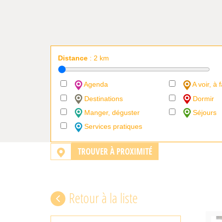
Distance
:
2
km
Agenda
A voir, à f
Destinations
Dormir
Manger, déguster
Séjours
Services pratiques
TROUVER À PROXIMITÉ
Retour à la liste