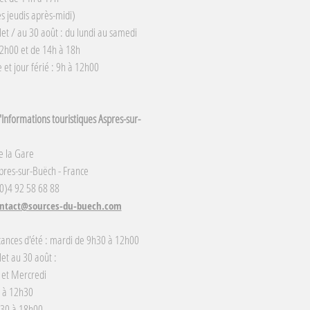
s jeudis après-midi)
llet / au 30 août : du lundi au samedi
2h00 et de 14h à 18h
et jour férié : 9h à 12h00
Informations touristiques Aspres-sur-
e la Gare
res-sur-Buëch - France
(0)4 92 58 68 88
ntact@sources-du-buech.com
cances d'été : mardi de 9h30 à 12h00
llet au 30 août :
 et Mercredi
 à 12h30
h30 à 18h00