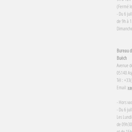
(Fermé le
- Du 6 jui
de 9h à 1
Dimanche 
Bureau d'
Buëch
Avenue d
05140 Asp
Tél : +33
Email :
co
- Hors va
- Du 6 jui
Les Lundi
de 09h30
et de 15