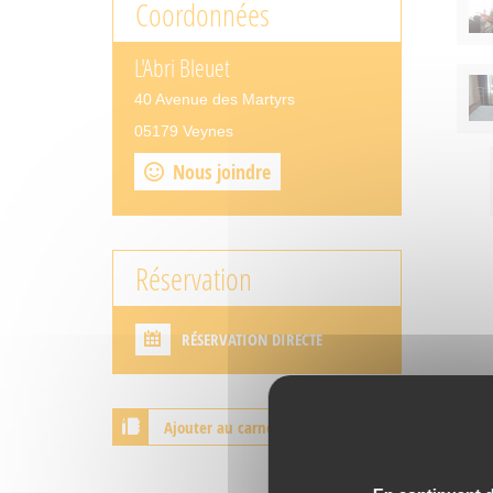
Coordonnées
L'Abri Bleuet
40 Avenue des Martyrs
05179 Veynes
Nous joindre
Réservation
RÉSERVATION DIRECTE
Ajouter au carnet de voyage