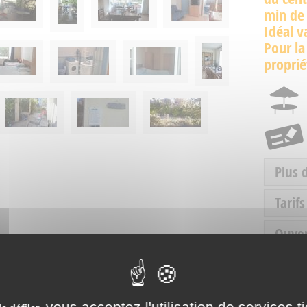
min de 
Idéal v
Pour la
proprié
Plus 
Tarifs
Ouve
Servic
vous acceptez l'utilisation de services t