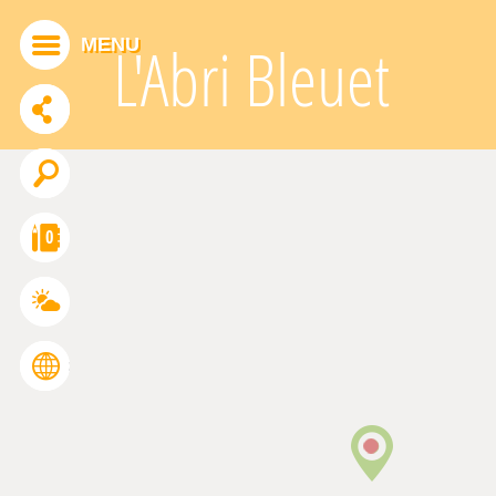
Panneau de gestion des cookies
MENU
L'Abri Bleuet
ADDTHIS EST DÉSACTIVÉ.
Autoriser
0
FRANÇAIS
ENGLISH