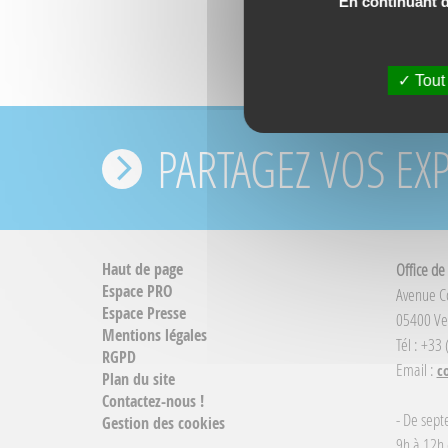
En continuant de
Tout
PARTAGEZ VOS EX
Haut de page
Office de
Espace PRO
Avenue 
Espace Presse
05400 Ve
Mentions légales
Tél : +33
RGPD
Email :
c
Plan du site
Contactez-nous !
- De sept
Gestion des cookies
9h à 12h 