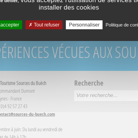
 défiler,
RÉSERVATION DIR
installer des cookies
 accepter
Tout refuser
Personnaliser
Politique de conf
PÉRIENCES VÉCUES AUX SO
Recherche
 Tourisme Sources du Buëch
Commandant Dumont
ynes - France
 (0)4 92 57 27 43
ontact@sources-du-buech.com
embre à juin: Du lundi au vendredi de
et de 14h à 17h