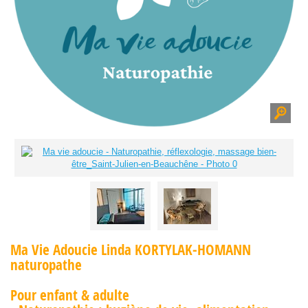
Ma Vie Adoucie Linda KORTYLAK-HOMANN
naturopathe
Pour enfant & adulte