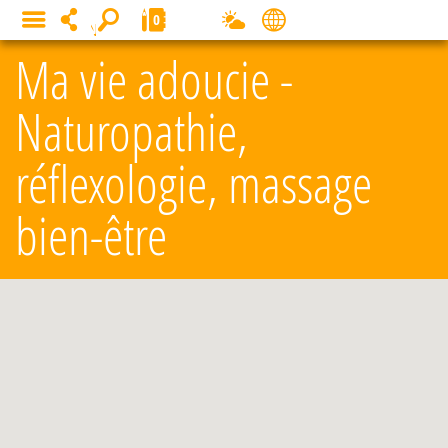
Panneau de gestion des cookies
0
MENU
Ma vie adoucie -
Naturopathie,
réflexologie, massage
bien-être