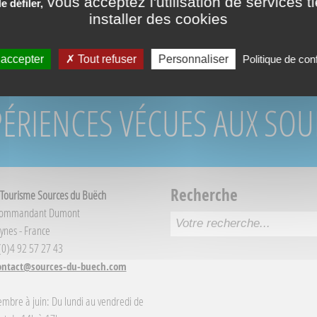
vous acceptez l'utilisation de services t
 défiler,
RÉSERVATION DIR
installer des cookies
 accepter
Tout refuser
Personnaliser
Politique de conf
PÉRIENCES VÉCUES AUX SO
Recherche
 Tourisme Sources du Buëch
Commandant Dumont
ynes - France
 (0)4 92 57 27 43
ontact@sources-du-buech.com
embre à juin: Du lundi au vendredi de