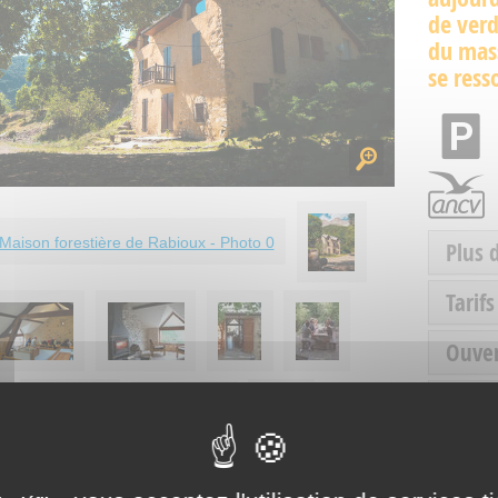
de verd
du mass
se ress
Plus 
Tarifs
Ouve
Servic