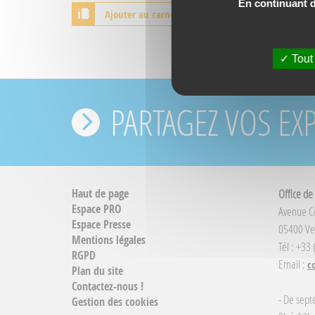
En continuant de
Ajouter au carnet de voyage
Tout
PARTAGEZ VOS EX
Haut de page
Office de
Espace PRO
Avenue 
Espace Presse
05400 Ve
Mentions légales
Tél : +33
RGPD
Email :
c
Plan du site
Contactez-nous !
- De sept
Gestion des cookies