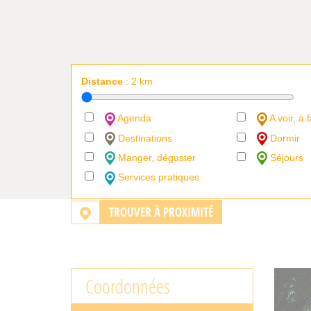
Distance
:
2
km
Agenda
A voir, à f
Destinations
Dormir
Manger, déguster
Séjours
Services pratiques
TROUVER À PROXIMITÉ
Coordonnées