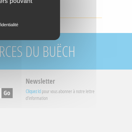
iers pouvant
ECTE
identialité
URCES DU BUËCH
Newsletter
Cliquez ici
pour vous abonner à notre lettre
d'information