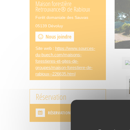
Maison forestière
Retrouvance® de Rabioux
Forêt domaniale des Sauvas
05139 Dévoluy
Nous joindre
Site web :
https://www.sources-
du-buech.com/maisons-
forestieres-et-gites-de-
groupes/maison-forestiere-de-
rabioux--226635.html
Réservation
RÉSERVATION DIRECTE