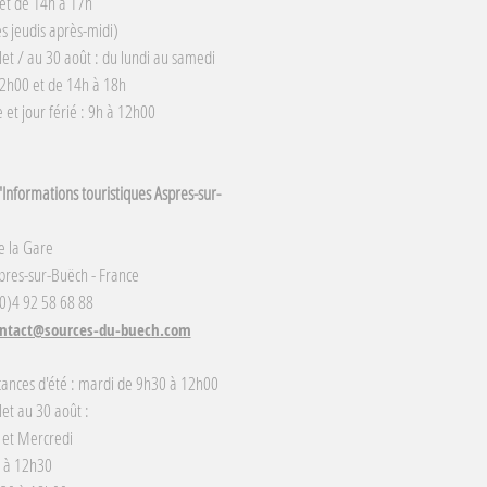
et de 14h à 17h
s jeudis après-midi)
llet / au 30 août : du lundi au samedi
2h00 et de 14h à 18h
et jour férié : 9h à 12h00
Informations touristiques Aspres-sur-
e la Gare
res-sur-Buëch - France
(0)4 92 58 68 88
ntact@sources-du-buech.com
cances d'été : mardi de 9h30 à 12h00
llet au 30 août :
 et Mercredi
 à 12h30