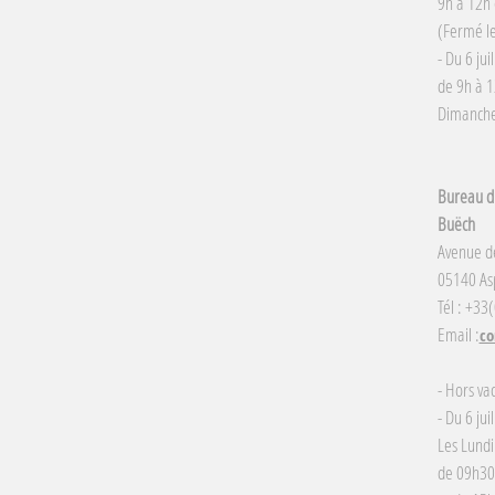
9h à 12h 
(Fermé le
- Du 6 jui
de 9h à 1
Dimanche 
Bureau d'
Buëch
Avenue d
05140 Asp
Tél : +33
Email :
co
- Hors va
- Du 6 jui
Les Lundi
de 09h30