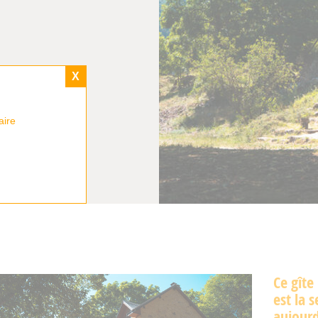
X
aire
Ce gîte
est la 
aujourd