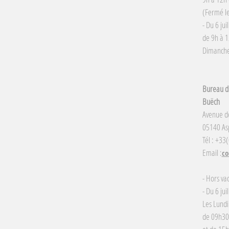
(Fermé le
- Du 6 jui
de 9h à 1
Dimanche 
Bureau d'
Buëch
Avenue d
05140 Asp
Tél : +33
Email :
co
- Hors va
- Du 6 jui
Les Lundi
de 09h30