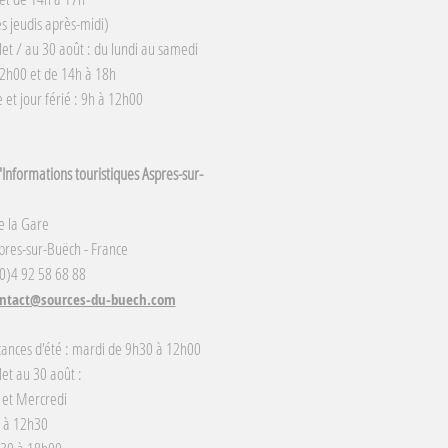
s jeudis après-midi)
llet / au 30 août : du lundi au samedi
2h00 et de 14h à 18h
et jour férié : 9h à 12h00
Informations touristiques Aspres-sur-
e la Gare
res-sur-Buëch - France
(0)4 92 58 68 88
ntact@sources-du-buech.com
cances d'été : mardi de 9h30 à 12h00
llet au 30 août :
 et Mercredi
 à 12h30