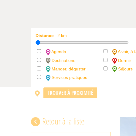
Distance
:
2
km
Agenda
A voir, à f
Destinations
Dormir
Manger, déguster
Séjours
Services pratiques
TROUVER À PROXIMITÉ
Retour à la liste