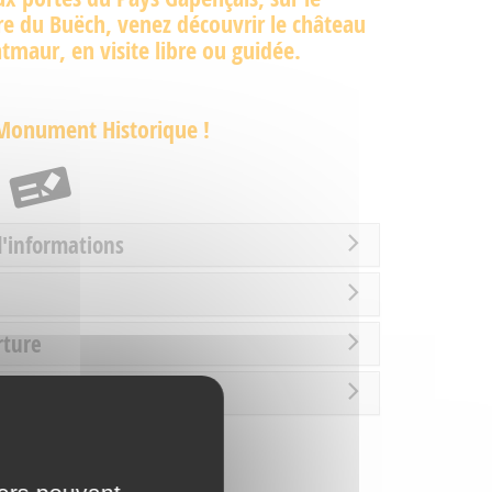
ire du Buëch, venez découvrir le château
maur, en visite libre ou guidée.
 Monument Historique !
d'informations
rture
es / Loisirs