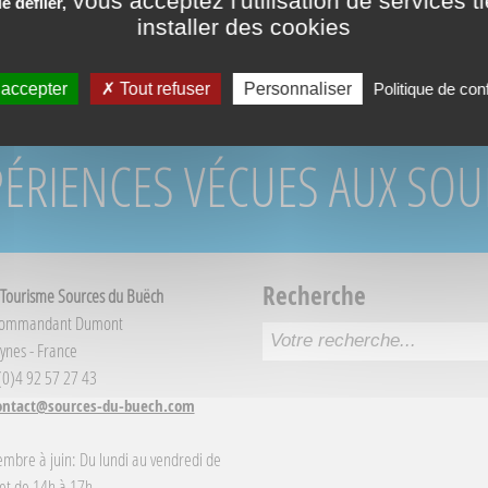
vous acceptez l'utilisation de services t
 défiler,
RÉSERVATION DIR
installer des cookies
 accepter
Tout refuser
Personnaliser
Politique de conf
PÉRIENCES VÉCUES AUX SO
Recherche
 Tourisme Sources du Buëch
Commandant Dumont
ynes - France
 (0)4 92 57 27 43
ontact@sources-du-buech.com
embre à juin: Du lundi au vendredi de
et de 14h à 17h