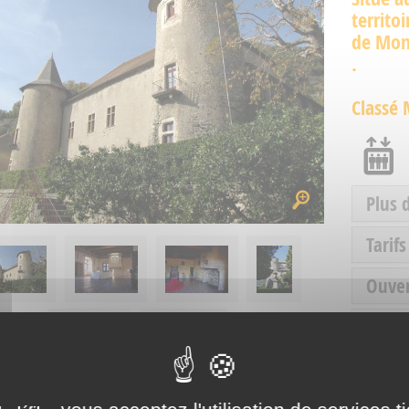
territo
de Mont
.
Classé
Plus 
Tarifs
Ouve
Servic