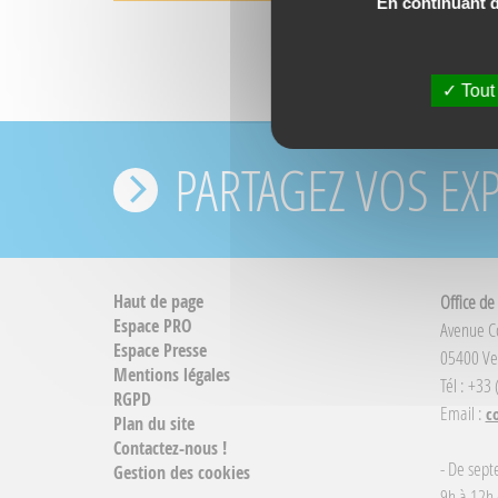
En continuant de
Tout
PARTAGEZ VOS EX
Haut de page
Office de
Espace PRO
Avenue 
Espace Presse
05400 Ve
Mentions légales
Tél : +33
RGPD
Email :
c
Plan du site
Contactez-nous !
- De sept
Gestion des cookies
9h à 12h 