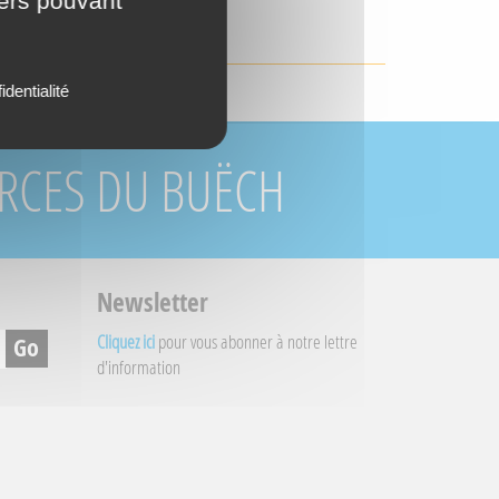
iers pouvant
ECTE
identialité
URCES DU BUËCH
Newsletter
Cliquez ici
pour vous abonner à notre lettre
d'information