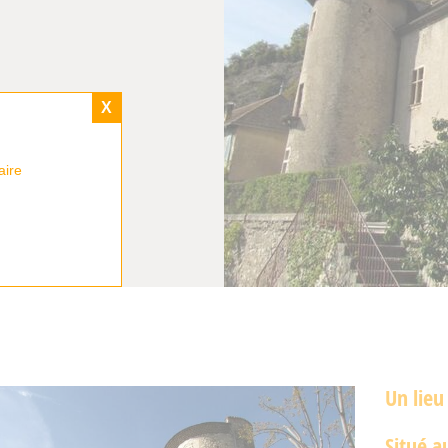
X
aire
Un lieu
Situé a