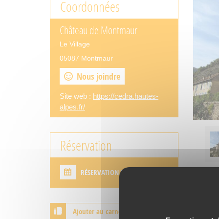
Coordonnées
Château de Montmaur
Le Village
05087 Montmaur
Nous joindre
Site web :
https://cedra.hautes-
alpes.fr/
Réservation
RÉSERVATION DIRECTE
Ajouter au carnet de voyage