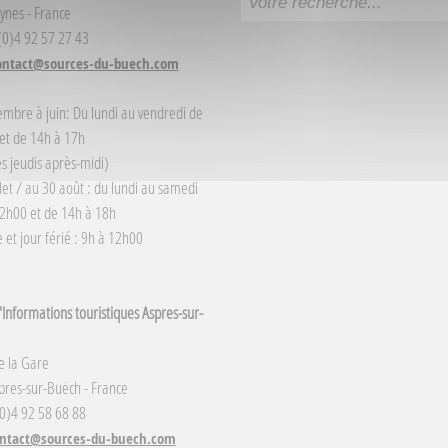
ynes - France
 (0)4 92 57 27 43
ontact@sources-du-buech.com
embre à juin: Du lundi au vendredi de
et de 14h à 17h
s jeudis après-midi)
llet / au 30 août : du lundi au samedi
2h00 et de 14h à 18h
et jour férié : 9h à 12h00
Informations touristiques Aspres-sur-
e la Gare
res-sur-Buëch - France
(0)4 92 58 68 88
ntact@sources-du-buech.com