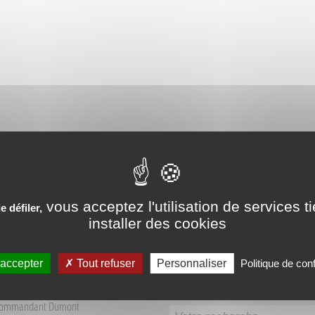
PÉRIENCES VÉCUES AUX SO
vous acceptez l'utilisation de services t
 défiler,
installer des cookies
 accepter
Tout refuser
Personnaliser
Politique de conf
Recherche
 Tourisme Sources du Buëch
Commandant Dumont