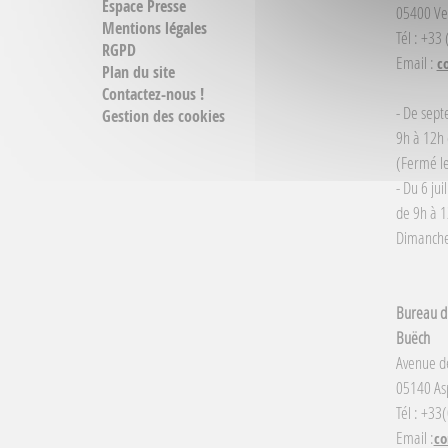
Espace Presse
05400 Ve
Mentions légales
Tél : +33
RGPD
Email :
c
Plan du site
Contactez-nous !
- De sept
Gestion des cookies
9h à 12h 
(Fermé le
- Du 6 jui
de 9h à 1
Dimanche 
Bureau d'
Buëch
Avenue d
05140 Asp
Tél : +33
Email :
co