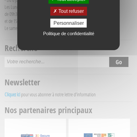
- Du 6 juillet au 30 août :
Les Lundi et Mercredi
Tout refuser
de 09h30 à 12h30
et de 15h30 à 18h00
Personnaliser
Le samedi matin de 09h30 à 12h30
Politique de confidentialité
Recherche
Newsletter
Cliquez ici
pour vous abonner à notre lettre d'information
Nos partenaires principaux