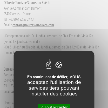
Office de Tourisme Sources du Buëch
Avenue Commandant Dumont
05400 Veynes - France
Tél : +33 (0)4 92 57 27 43
Email :
contact@sources-du-buech.com
- De septembre à juin: Du lundi au vendredi de 9h à 12h et de 14h à 17h
(Fermé les jeudis après-midi)
- Du 6 juillet / au 30 août : du lundi au samedi de 9h à 12h00 et de 14h à 18h
Dimanche et jour férié : 9h à 12h00
Bureau d'Informations touristiques Aspres-sur-Buëch
Avenue de la Gare
vous
En continuant de défiler,
05140 Aspres-sur-Buëch - France
acceptez l'utilisation de
Tél : +33(0)4 92 58 68 88
services tiers pouvant
Email :
contact@sources-du-buech.com
installer des cookies
- Hors vacances d'été : mardi de 9h30 à 12h00
Tout accepter