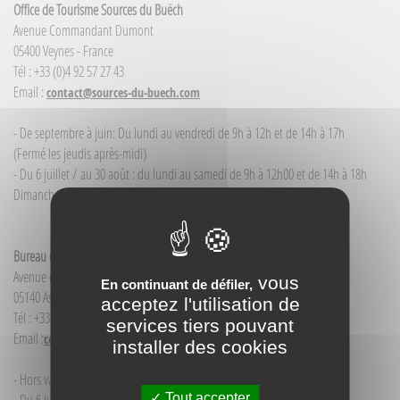
Office de Tourisme Sources du Buëch
Avenue Commandant Dumont
05400 Veynes - France
Tél : +33 (0)4 92 57 27 43
Email :
contact@sources-du-buech.com
- De septembre à juin: Du lundi au vendredi de 9h à 12h et de 14h à 17h
(Fermé les jeudis après-midi)
- Du 6 juillet / au 30 août : du lundi au samedi de 9h à 12h00 et de 14h à 18h
Dimanche et jour férié : 9h à 12h00
Bureau d'Informations touristiques Aspres-sur-Buëch
Avenue de la Gare
vous
En continuant de défiler,
05140 Aspres-sur-Buëch - France
acceptez l'utilisation de
Tél : +33(0)4 92 58 68 88
services tiers pouvant
Email :
contact@sources-du-buech.com
installer des cookies
- Hors vacances d'été : mardi de 9h30 à 12h00
Tout accepter