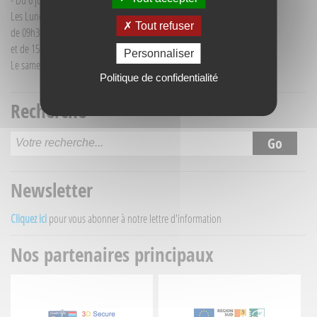
- Du 6 juillet au 30 août :
Les Lundi et Mercredi
Tout refuser
de 09h30 à 12h30
et de 15h30 à 18h00
Personnaliser
Le samedi matin de 09h30 à 12h30
Politique de confidentialité
Recherche
Newsletter
Cliquez ici
pour vous abonner à notre lettre d'information
Nos partenaires principaux