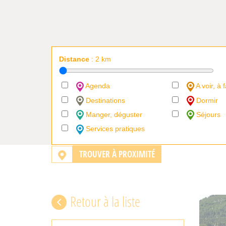
Distance
:
2
km
Agenda
A voir, à f
Destinations
Dormir
Manger, déguster
Séjours
Services pratiques
TROUVER À PROXIMITÉ
Retour à la liste