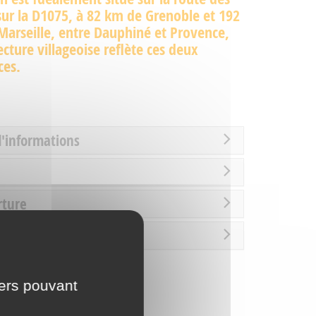
sur la D1075, à 82 km de Grenoble et 192
arseille, entre Dauphiné et Provence,
tecture villageoise reflète ces deux
ces.
d'informations
rture
es / Loisirs
iers pouvant