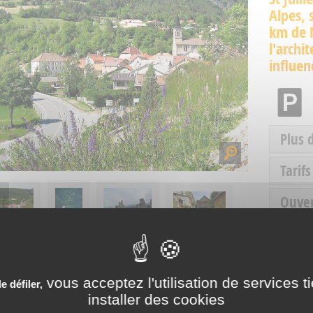
Alpes, 
km de M
l'archi
influen
Plus 
Tarifs
Ouve
Servic
vous acceptez l'utilisation de services t
 défiler,
installer des cookies