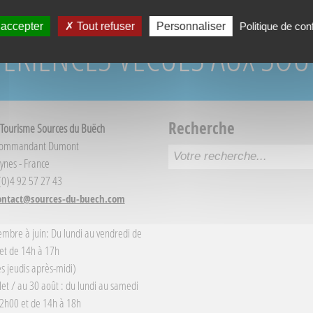
 accepter
Tout refuser
Personnaliser
Politique de conf
PÉRIENCES VÉCUES AUX SO
Recherche
 Tourisme Sources du Buëch
Commandant Dumont
ynes - France
 (0)4 92 57 27 43
ontact@sources-du-buech.com
embre à juin: Du lundi au vendredi de
et de 14h à 17h
s jeudis après-midi)
llet / au 30 août : du lundi au samedi
2h00 et de 14h à 18h