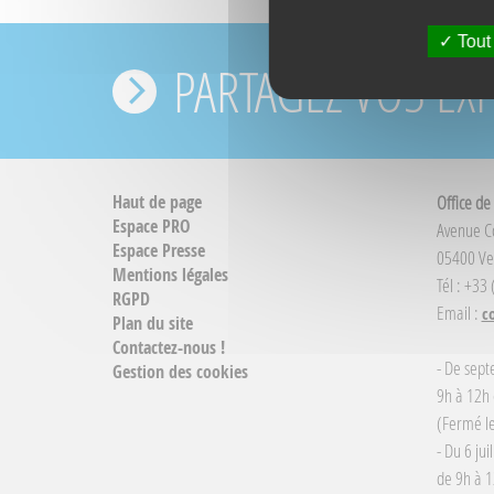
Tout
PARTAGEZ VOS EX
Haut de page
Office de
Espace PRO
Avenue 
Espace Presse
05400 Ve
Mentions légales
Tél : +33
RGPD
Email :
c
Plan du site
Contactez-nous !
- De sept
Gestion des cookies
9h à 12h 
(Fermé le
- Du 6 jui
de 9h à 1