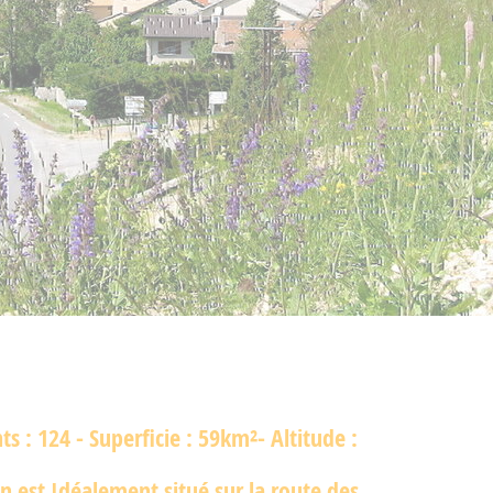
ts : 124 - Superficie : 59km²- Altitude :
ien est Idéalement situé sur la route des