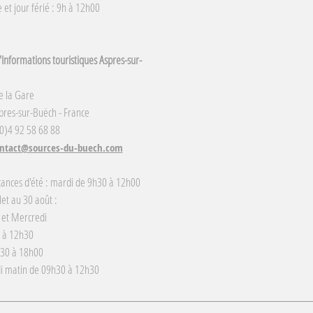
et jour férié : 9h à 12h00
Informations touristiques Aspres-sur-
e la Gare
res-sur-Buëch - France
(0)4 92 58 68 88
ntact@sources-du-buech.com
cances d'été : mardi de 9h30 à 12h00
llet au 30 août :
 et Mercredi
 à 12h30
h30 à 18h00
i matin de 09h30 à 12h30