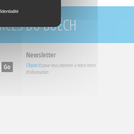
identialité
URCES DU BUËCH
Newsletter
Cliquez ici
pour vous abonner à notre lettre
d'information