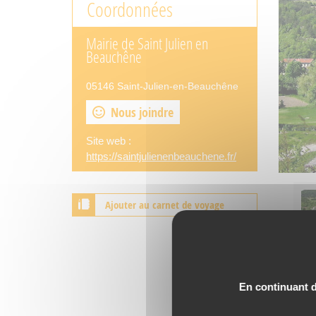
Coordonnées
Mairie de Saint Julien en
Beauchêne
05146 Saint-Julien-en-Beauchêne
Nous joindre
Site web :
https://saintjulienenbeauchene.fr/
Ajouter au carnet de voyage
En continuant de