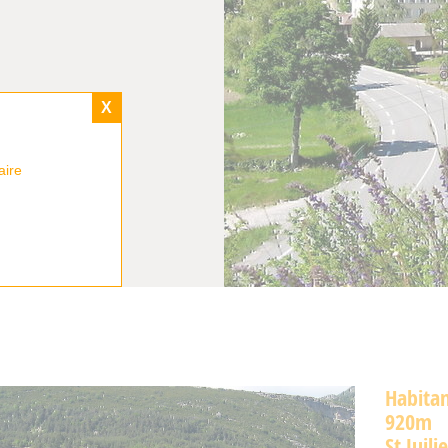
X
aire
Habitan
920m
St Juil