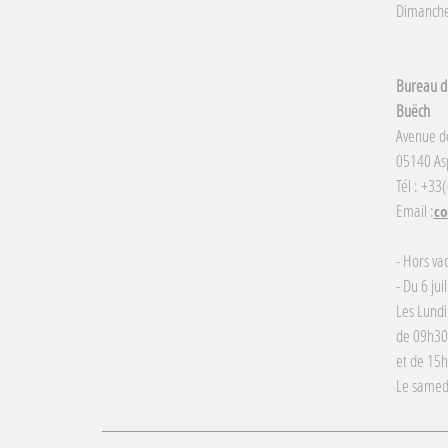
Dimanche 
Bureau d'
Buëch
Avenue d
05140 Asp
Tél : +33
Email :
co
- Hors va
- Du 6 jui
Les Lundi
de 09h30
et de 15
Le samed