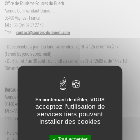
Office de Tourisme Sources du Buëch
Avenue Commandant Dumont
05400 Veynes - France
Tél : +33 (0)4 92 57 27 43
Email :
contact@sources-du-buech.com
- De septembre à juin: Du lundi au vendredi de 9h à 12h et de 14h à 17h
(Fermé les jeudis après-midi)
- Du 6 juillet / au 30 août : du lundi au samedi de 9h à 12h00 et de 14h à 18h
Dimanche et jour férié : 9h à 12h00
Bureau d'Informations touristiques Aspres-sur-Buëch
Avenue de la Gare
vous
En continuant de défiler,
05140 Aspres-sur-Buëch - France
acceptez l'utilisation de
Tél : +33(0)4 92 58 68 88
services tiers pouvant
Email :
contact@sources-du-buech.com
installer des cookies
- Hors vacances d'été : mardi de 9h30 à 12h00
Tout accepter