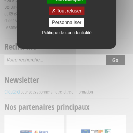
- Du 6 juillet au 30 août :
Les Lundi et Mercredi
Tout refuser
de 09h30 à 12h30
et de 15h30 à 18h00
Personnaliser
Le samedi matin de 09h30 à 12h30
Politique de confidentialité
Recherche
Newsletter
Cliquez ici
pour vous abonner à notre lettre d'information
Nos partenaires principaux