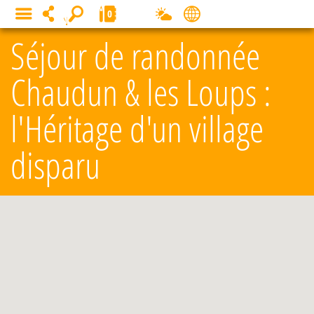
Panneau de gestion des cookies
0
MENU
Séjour de randonnée
Chaudun & les Loups :
l'Héritage d'un village
disparu